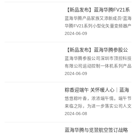
三航科技大厦联合签署产学研全面
合作协议，双方将在产学研合作、
【新品发布】蓝海华腾FV21系
共建实验室、人才引进等方面开展
蓝海华腾产品家族又添新成员!蓝海
列小型化矢量变频器产品上
全面合作。蓝海...
华腾FV21系列小型化矢量变频器产
市！
品图片蓝海华腾FV21系列新品现已
2024-06-09
正式上市！FV21系列不仅继承了
FV20系列的优秀特性，更在技术上
【新品发布】蓝海华腾参股公
进行了全面的升级和性能的优化。
蓝海华腾参股公司深圳市顶控科技
司深圳市顶控科技有限公司运
FV...
有限公司运动控制一体机系列产品
控一体机产品上市！
上市!本次新品发布会发布三个系列
2024-06-09
产品，这三个系列又包含了五款新
产品。一、MK系列运动控制一体机
粽香迎端午 关怀暖人心｜蓝海
MK070系列脉冲型运动控制一体机
悠悠粽叶香，浓浓端午情。端午节
华腾为全体家人们发放端午节
MK070系...
来临之际，为进一步落实公司人文
福利啦！
关怀，提升全体员工凝聚力和归属
2024-06-08
感，让大家感受蓝海华腾大家庭的
温暖，6月6日，公司提前为全体员
蓝海华腾与览翌航空签订战略