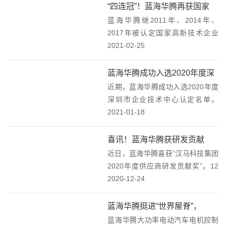
京举办。作为新能源汽车引领企
“四连冠”！蓝海华腾再获国家
业，开沃集团在论坛上分享了绿色
蓝海华腾继2011年、2014年、
“高新技术企业”认定！
出行与新能...
2017年被认定国家高新技术企业
后，2020年再获此项荣誉！蓝海华
2021-02-25
腾被认定为国家高新技术企业
（2020年-2023年）蓝海华腾于近
蓝海华腾成功入选2020年度深
期收到深圳市科技创新委员会、深
近期，蓝海华腾成功入选2020年度
圳市企业技术中心认定名单
圳市财...
深圳市企业技术中心认定名单。
2020年12月7日，深圳市工业和信
2021-01-18
息化局发布了2020年度深圳市企业
技术中心认定名单，包含蓝海华腾
喜讯！蓝海华腾获研发贡献
在内的共27家优秀企业获得此项殊
近日，蓝海华腾喜获“汉马科技集团
奖！
荣。蓝...
2020年度供应商研发贡献奖”。12
月23日，吉利商用车集团2021商务
2020-12-24
大会在马鞍山隆重召开，蓝海华腾
受邀参加。会上，蓝海华腾荣获“汉
蓝海华腾挺进“世界屋脊”，
马科技集团2020年度供应商研发
蓝海华腾大功率电动汽车电机控制
5000米高原见证硬核品质！