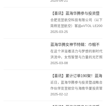
华腾技术股份有限公司，围绕低空
2025-04-21
经济及新能源、工业智能领域建设
听取企业汇报，实地了解企业技术
【喜讯】蓝海华腾参与投资暨
创新、产业布局及发展规划。此次
合肥览翌航空科技有限公司（以下
战略合作伙伴览翌航空LE200
视察不仅凸显了区政...
简称览翌航空）客运eVTOL LE200
全尺寸工程样机完成脱保护离
研发又取得重大进展。在经过前期
2025-03-25
地首飞！
大量各专业及系统试验、综合试验
平台测试、机上地面测试、飞机全
蓝海华腾女神节特辑：巾帼不
状态带动力测试、带保护离地试飞
在这个洋溢着活力与梦想的新时代
让须眉，女神节，愿快乐如影
测试之后，...
洪流中，女性智慧与力量的光芒照
随形，绽放你的独特光芒！
亮了每一个角落。在蓝海华腾这个
2025-03-08
温馨而充满活力的大家庭里，我们
深切地意识到——女性不仅是家庭
【喜讯】累计订单190架！蓝海
中的温馨港湾，更是职场上的璀璨
近日，蓝海华腾参与投资暨战略合
华腾参与投资暨战略合作伙伴
星辰，她们以实际行动...
作伙伴览翌航空与海南华厦投资管
览翌航空获2025年第一单——
理有限公司（以下简称华厦投资）
2025-02-12
20架eVTOL飞行器！
在海南海口签署合作协议。双方将
就飞行器采购、文旅观光、销售与