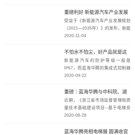
家光明区优秀创新企业及重点科研
机构组成的光明区科技展团参加“高
重磅利好 新能源汽车产业发展
交会”，展示光明区打造世界一流科
受益于《新能源汽车产业发展规划
未来可期
学城的建设成效...
（2021—2035年）》的发布，新能
源汽车产业发展带来新的发展机
2020-11-04
遇。蓝海华腾对市场充满信心，将
获得更加广阔的市场空间，迎来更
不怕水不怕尘，好产品就是这
大的发展机遇。国务院办公厅日前
新能源汽车的防护等级一般是
么“任性”！
印发《新能源汽...
IP67，而蓝海华腾的集成式控制器
已经达到了IP68，也就说是一种“无
2020-09-22
敌”状态。那么IP68代表什么意思
呢？近日，又一款全新的蓝海华腾
重磅｜蓝海华腾与中科院、湖
电动汽车电机控制器诞生了。参照
近期，《浙江省市场监督管理局质
州市特种设备检测研究院的签
国内某知名...
量技术基础建设项目--基于电梯安
约引行业关注
全一体化管理与应用技术的研究》
2020-08-28
签约仪式在湖州隆重举行。湖州市
特种设备检测研究院中科卫星应用
蓝海华腾亮相电梯展 圆满收官