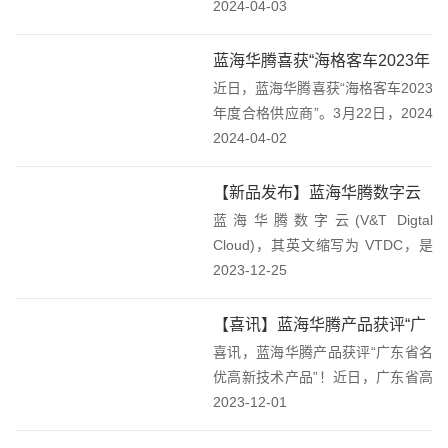
于新能源和工业自动化领域致力于
2024-04-03
为全球工业设备制造业实现高效、
环保的产业升级以及新能源产业的
蓝海华腾喜获“海格客车2023年
发展做出贡献欢迎关注“蓝海华腾”
近日，蓝海华腾喜获“海格客车2023
度合格供应商”奖！
您的支持将是...
年度合格供应商”。3月22日，2024
苏州金龙供应商大会在苏州隆重召
2024-04-02
开，蓝海华腾受邀参加。会上，蓝
海华腾荣获“海格客车2023年度合格
【新品发布】蓝海华腾数字云
供应商”。蓝海华腾获得“海格客...
蓝海华腾数字云(V&T Digtal
VTDC平台发布！
Cloud)，其英文缩写为 VTDC，是
深圳市蓝海华腾股份有限公司推出
2023-12-25
的新一代企业数字云服务平台，提
供物联网、数字孪生、边缘计算、
【喜讯】蓝海华腾产品获评“广
大数据分析、产品推广等配套信息
喜讯，蓝海华腾产品获评“广东省名
东省名优高新技术产品”！
化...
优高新技术产品”！近日，广东省高
新技术企业协会公布《2023年广东
2023-12-01
省名优高新技术产品》评选入选名