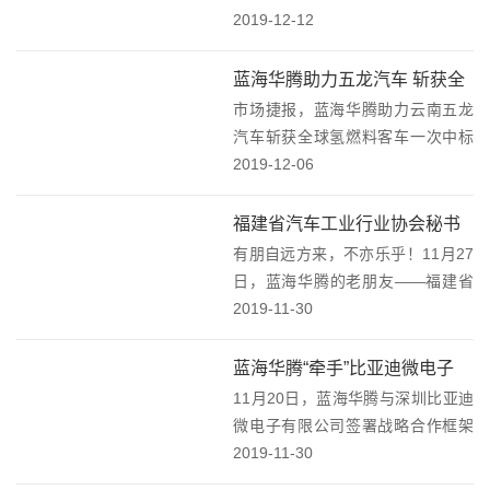
量发往西南地区矿场，订单总金额
2019-12-12
约1600万元，满足了矿山客户对产
品性能及各种复杂工况的特殊要
蓝海华腾助力五龙汽车 斩获全
求，让“绿色矿山”的构想更进一
市场捷报，蓝海华腾助力云南五龙
球最大氢能源客车订单
步。纯电动矿用自卸...
汽车斩获全球氢燃料客车一次中标
数量最多的订单。12月3日，广东
2019-12-06
佛山市南海区2019年燃料电池公交
车项目招标结果公示，云南五龙汽
福建省汽车工业行业协会秘书
车有限公司成功中标，由此获得了
有朋自远方来，不亦乐乎！11月27
长到访蓝海华腾
200辆氢燃料...
日，蓝海华腾的老朋友——福建省
汽车工业行业协会秘书长汪海军等
2019-11-30
领导一行莅临蓝海华腾参观指导。
蓝海华腾董事长邱文渊热情接待并
蓝海华腾“牵手”比亚迪微电子
向来访领导交流汇报公司发展、产
11月20日，蓝海华腾与深圳比亚迪
完善产业布局增强市场竞争力
品创新和技术所在...
微电子有限公司签署战略合作框架
协议，就电机控制器单元、集成式
2019-11-30
电控、IGBT模块及晶圆、SiC模块