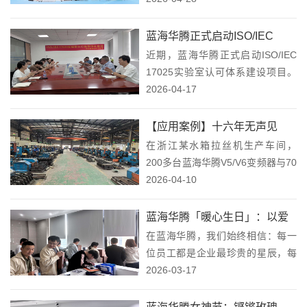
家拥有完全自主知识产权，专业致
力于变频器、伺服驱动器、电动汽
蓝海华腾正式启动ISO/IEC
车电机控制器、DC/DC、电梯驱控
近期，蓝海华腾正式启动ISO/IEC
17025实验室认可体系，稳健
系统、工控系...
17025实验室认可体系建设项目。
迈向质量新高度！
这一举措并非追求华丽的认证光
2026-04-17
环，而是基于企业长期发展的务实
选择，旨在通过标准化管理提升实
【应用案例】十六年无声见
验室的技术能力和服务水平，为产
在浙江某水箱拉丝机生产车间，
证：蓝海华腾变频器与水箱拉
品质量提供...
200多台蓝海华腾V5/V6变频器与70
丝机的“长跑”故事！
余台设备已稳定运转16年。这里没
2026-04-10
有惊天动地的技术突破，也没有刻
意渲染的“奇迹”，只有日复一日的
蓝海华腾「暖心生日」：以爱
稳定输出——在潮湿、粉尘、高频
在蓝海华腾，我们始终相信：每一
为名，共赴成长之约！
启停的严...
位员工都是企业最珍贵的星辰，每
一份努力都值得被温柔铭记。当岁
2026-03-17
月在日历上轻轻翻页，总有一些日
子因特别的你而熠熠生辉——那是