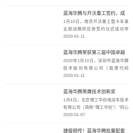
知》，由深圳市蓝海华腾技术股份
有限公司设立的广东省新能源车辆
蓝海华腾与开沃重工签约，成
驱动与控制工程技术研究中心上榜
1月10日，南京开沃重工暨卡车事
为战略供应商！
广东省工程技术研...
业部战略供应商签约仪式成功举
行。蓝海华腾作为核心供应商参会
2020-01-11
并与开沃重工签署战略合作协议，
为其提供可靠的电机控制器产品和
蓝海华腾荣获第三届中国卓越
服务。随着双方代表在《战略合作
2020年1月10日，深圳市蓝海华腾
IR“最佳信披奖”！
协议》上庄重签字，标...
技术股份有限公司（股票代码
300484）在第三届中国卓越IR评选
2020-01-11
中荣膺最佳信披奖。该奖项评选结
果已于1月10日举行的2020上市公
蓝海华腾荣膺技术创新奖
司投资者关系创新峰会暨第三届中
1月4日，北京理工华创电动车技术
国卓...
有限公司（简称“理工华创”）“同心
同行，共创未来”为主题的2019年度
2020-01-07
优秀供应商大会，在北京盛大举
行。蓝海华腾凭借不断提升产品专
捷报频传！蓝海华腾批量配套