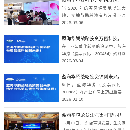
蓝海华腾女神节：铿锵玫瑰，
属于你的生日，也是蓝海华腾与你
当 2026 年的春风轻柔地漫过大
共赴星辰新程！
的「专属约定」。这份...
地，女神节携着独有的浪漫与温
柔，翩然而至蓝海华腾这个洋溢着
2026-03-06
活力与梦想的温馨家园。回首过
往，蓝海华腾的每一位女性员工，
蓝海华腾战略投资万仞科技，
皆是公司发展画卷中绚丽且灵动的
在工业智能化转型的浪潮中，蓝海
布局智能科技新未来！
色彩。在蓝海华腾的大...
华腾（股票代码：300484）始终以
稳健的步伐探索技术融合与产业升
2026-03-04
级。近日，公司宣布与关联方姜仲
文先生以及其他两名非关联方共同
蓝海华腾战略投资镓创未来，
向万仞智慧智能科技（北京）有限
近日，蓝海华腾（股票代码：
携手共拓第四代半导体新征
公司（以下简称...
300484）在产业布局上迈出重要一
程！
步，正式完成对第四代半导体新锐
2026-02-10
企业“镓创未来”的战略投资。此次
投资不仅为镓创未来注入了新的发
蓝海华腾荣获江汽集团“协同开
展动力，也标志着蓝海华腾在第四
12月19日，以“变革谋发展，生态促
发奖”，共绘汽车产业新蓝图！
代半导体领域的探...