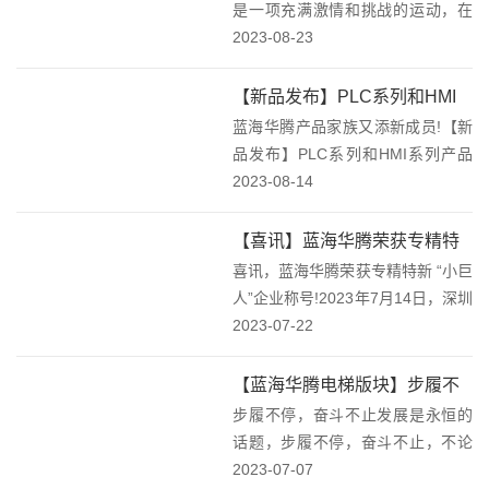
是一项充满激情和挑战的运动，在
赛场中，选手们一次次的挥动着球
2023-08-23
拍，时刻将球击回对方防线，随后
又迅速回到自己的位置准备下一次
【新品发布】PLC系列和HMI
攻击，激烈角逐，挥汗如雨，在加
蓝海华腾产品家族又添新成员!【新
系列产品上市！
油助威声中，高球...
品发布】PLC系列和HMI系列产品
上市！PLC和HMI系列产品集合本
2023-08-14
次推出了PLC系列和HMI系列产
品，此次产品族更新，寓意着蓝海
【喜讯】蓝海华腾荣获专精特
华腾从单一驱动器产品，在向着变
喜讯，蓝海华腾荣获专精特新 “小巨
新 “小巨人”企业称号！
频器、P...
人”企业称号!2023年7月14日，深圳
市中小企业服务局通知公告，工业
2023-07-22
和信息化部日前开展的第五批专精
特新“小巨人”企业培育和第二批专
【蓝海华腾电梯版块】步履不
精特新“小巨人”企业复核工作，已
步履不停，奋斗不止发展是永恒的
停，奋斗不止，不断创新，开
完...
话题，步履不停，奋斗不止，不论
创未来！
是个人的成长，企业的发展，社会
2023-07-07