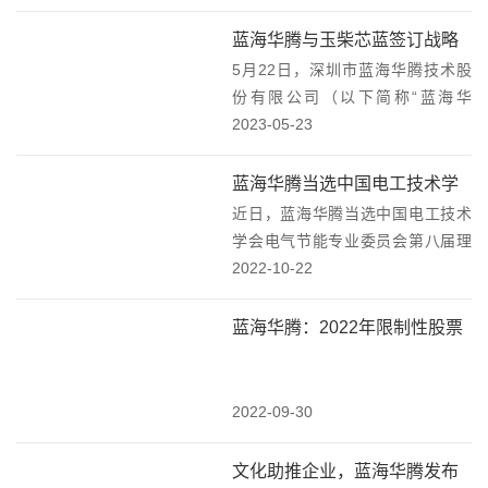
的进步，奋斗精神始终贯穿全局。
不断创新，开创未来2018年5月8
蓝海华腾与玉柴芯蓝签订战略
日-11日，这一年，第十三届中国国
5月22日，深圳市蓝海华腾技术股
合作协议
际电梯展览会...
份有限公司（以下简称“蓝海华
腾”）与玉柴芯蓝新能源动力科技有
2023-05-23
限公司（以下简称“玉柴芯蓝”）在
广西南宁签订战略合作协议，双方
蓝海华腾当选中国电工技术学
将积极发挥自身优势，在新能源商
近日，蓝海华腾当选中国电工技术
会电气节能专业委员会第八届
用车动力电机、电...
学会电气节能专业委员会第八届理
理事会“理事长单位”!
事会“理事长单位”!蓝海华腾当选中
2022-10-22
国电工技术学会电气节能专业委员
会第八届理事会“理事长单位”!“全国
蓝海华腾：2022年限制性股票
电技术节能第十六届学术年会”近日
激励计划激励对象名单
在深圳睿...
2022-09-30
文化助推企业，蓝海华腾发布