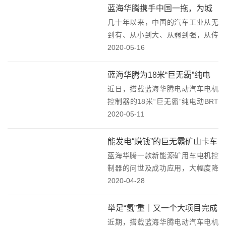
对联合创新实验室的建设以及产品
蓝海华腾携手中国一拖，为城
发展规划展开探讨交流。企业双方
几十年以来，中国的汽车工业从无
市环卫事业绿色发展做贡献！
以联合创新实验室揭...
到有、从小到大、从弱到强，从传
统燃油汽车大国发展为电动汽车强
2020-05-16
国，作为公共服务领域的纯电动环
卫车早已成为了汽车电动化的重要
蓝海华腾为18米“巨无霸”纯电
领域。搭载蓝海华腾电动汽车电机
近日，搭载蓝海华腾电动汽车电机
动BRT喝彩！
控制器的“东方红”纯...
控制器的18米“巨无霸”纯电动BRT
批量行驶在某沿海城市街头，在兼
2020-05-11
顾绿色低碳，高效安全运营的同
时，BRT进一步提高城市公共交通
能发电“赚钱”的巨无霸矿山卡车
的运力，缓解了高峰客流，并成为
蓝海华腾一款新能源矿用车电机控
了一道靓丽的风...
制器的问世及成功应用，大幅度降
低了矿山开采运输成本，为采矿业
2020-04-28
发展装上新的引擎。宽体矿用车是
在大型露天矿山为完成岩石土方剥
举足“氢”重｜又一个大项目完成
离与矿石运输任务而使用的一种重
近期，搭载蓝海华腾电动汽车电机
交付