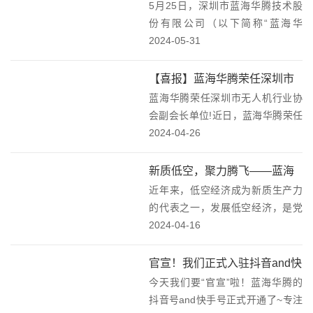
工发放了节日礼品，为大家送上一
5月25日，深圳市蓝海华腾技术股
合作协议！
份蓝海华腾的节日祝...
份有限公司（以下简称“蓝海华
腾”）与上海览翌航空科技有限公司
2024-05-31
（以下简称览翌航空）在深圳签订
战略合作协议，我们对览翌航空的
【喜报】蓝海华腾荣任深圳市
团队和实力充满信心，并期待通过
蓝海华腾荣任深圳市无人机行业协
无人机行业协会副会长单位！
这次投资及战略合作...
会副会长单位!近日，蓝海华腾荣任
深圳市无人机行业协会副会长单
2024-04-26
位。深圳市无人机行业协会 副会长
单位蓝海华腾拥有十余年的电控平
新质低空，聚力腾飞——蓝海
台技术积累和丰富的电控技术应用
近年来，低空经济成为新质生产力
华腾参加深圳市低空经济产业
经验，在电动飞行器...
的代表之一，发展低空经济，是党
协会会员大会！
中央、国务院作出的重大决策部
2024-04-16
署。今年3月份，政府工作报告指
出，积极打造低空经济等新增长引
官宣！我们正式入驻抖音and快
擎。抢抓低空经济发展机遇，开辟
今天我们要“官宣”啦！蓝海华腾的
手啦！
低空经济新赛道，不仅需...
抖音号and快手号正式开通了~专注