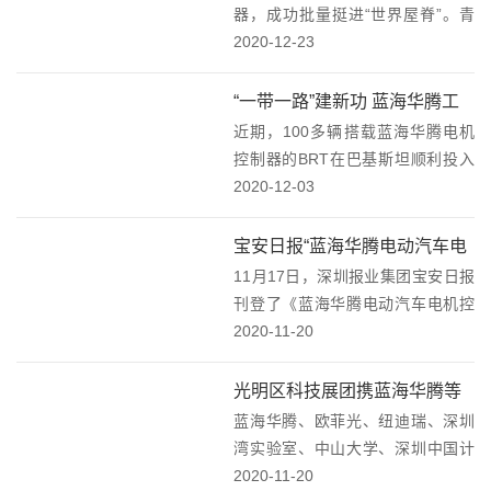
贡...
器，成功批量挺进“世界屋脊”。青
海、西藏高原矿山同步见证了蓝海
2020-12-23
华腾硬核品质。近期，搭载蓝海华
腾电动汽车电机控制器的矿用90吨
“一带一路”建新功 蓝海华腾工
纯电动宽体自卸车分别在青海（海
近期，100多辆搭载蓝海华腾电机
程师卓越技术获国际客户认可
拔约4300米）...
控制器的BRT在巴基斯坦顺利投入
运营，蓝海华腾工程师专业、贴心
2020-12-03
的技术服务，赢得了客户的信赖和
认可，他们带着“巴铁”授予的荣
宝安日报“蓝海华腾电动汽车电
誉，从伊斯兰堡起程回国。蓝海华
11月17日，深圳报业集团宝安日报
机控制器性能高”！
腾工程师卓越的专...
刊登了《蓝海华腾电动汽车电机控
制器性能高》的一文，向深圳市民
2020-11-20
朋友介绍了蓝海华腾高性能电动汽
车电机控制器。来源深圳报业集团
光明区科技展团携蓝海华腾等
宝安日报
蓝海华腾、欧菲光、纽迪瑞、深圳
高新企业亮相高交会
湾实验室、中山大学、深圳中国计
量科学研究院技术创新研究院等17
2020-11-20