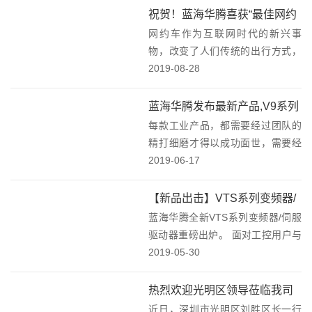
及晶圆、电流传感器等产品的应用
祝贺！蓝海华腾喜获“最佳网约
与推广达成合作共识。公司与比亚
网约车作为互联网时代的新兴事
出行配套企业奖”殊荣！
迪微电子开...
物，改变了人们传统的出行方式，
也为电动汽车的发展带来新的机
2019-08-28
遇。2019年8月24日，2019第二届
全国网约出行大会（简称网约出行
蓝海华腾发布最新产品,V9系列
大会）正式落下帷幕。本届网约出
每款工业产品，都需要经过团队的
变频器来了！
行大会由广东省...
精打细磨才得以成功面世，需要经
过市场的千锤百炼才得以生存。一
2019-06-17
款全新的产品，获得市场的认可不
仅要有可靠的品质和优异的性能，
【新品出击】VTS系列变频器/
而且贴合用户的使用习惯和提升用
蓝海华腾全新VTS系列变频器/伺服
伺服驱动器全新上市
户体验也是极其重要的...
驱动器重磅出炉。 面对工控用户与
日俱增的轻量化体积和简单易用的
2019-05-30
诉求，蓝海华腾凭借多年的技术积
累，精工匠造，为用户带来全新一
热烈欢迎光明区领导莅临我司
代高性能VTS系列变频器/伺服驱动
近日，深圳市光明区刘胜区长一行
考察调研指导