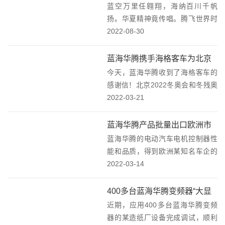
蓝空万里任翱翔，海纳百川千帆
全新企业愿景
扬。华夏精神竟传唱。腾飞世界时
正当。“以文化促进和提升企业管
2022-08-30
理”。近日，蓝海华腾企业文化V2.0
发布会在深圳隆重召开。董事长、
蓝海华腾携手海格客车为北京
总经理邱文渊先生为员工全面诠释
今天，蓝海华腾收到了海格客车的
2022冬奥会和冬残奥会交通保
新版的蓝海华腾愿...
感谢信！北京2022冬奥会和冬残奥
驾护航！
会是我国重要历史节点表的标志性
2022-03-21
活动，是我国综合实力的体现，是
促进国家发展、助推对外开放、推
蓝海华腾产品批量出口欧洲市
动构建人类命运共同体的重要舞
蓝海华腾的电动汽车电机控制器性
场！
台，是向世界传播奥...
能和品质，得到欧洲某知名车企的
认可，并批量供应！又一批蓝海华
2022-03-14
腾电动汽车电机控制器完成装柜，
发往欧洲市场。作为新能源汽车重
400多台蓝海华腾变频器“大显
要零部件之一的电机控制器，其性
近期，应用400多台蓝海华腾变频
身手”！
能和质量是车辆动力性...
器的某造纸厂设备完成调试，顺利