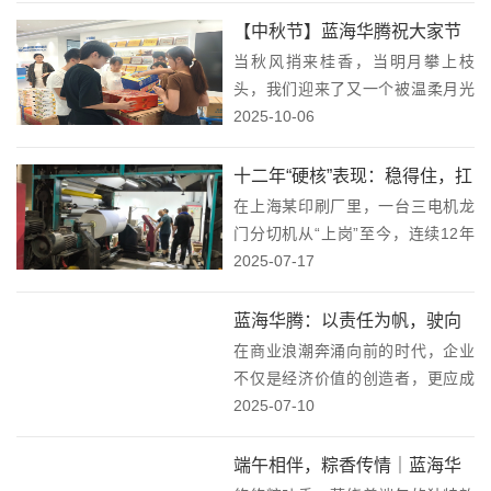
在。我们的合作伙伴一直与蓝海华
【中秋节】蓝海华腾祝大家节
腾保持着紧密且良好的合作关系，
当秋风捎来桂香，当明月攀上枝
日快乐！
在承接深圳湾万象城音乐...
头，我们迎来了又一个被温柔月光
包裹的中秋。这个镌刻在华夏血脉
2025-10-06
中的节日，承载着千年不变的期盼
——盼月圆，更盼人圆；念乡味，
十二年“硬核”表现：稳得住，扛
更念情浓。在这个快节奏的时代，
在上海某印刷厂里，一台三电机龙
得住！蓝海华腾变频器助力印
我们如候鸟般为梦想迁徙...
门分切机从“上岗”至今，连续12年
刷厂稳产增效！
没闹过大脾气——搭载的蓝海华腾
2025-07-17
变频器始终稳定运行，成了设备高
效运转的“定海神针”。这背后，是
蓝海华腾：以责任为帆，驶向
技术实力与品质坚守的双重支撑，
在商业浪潮奔涌向前的时代，企业
教育公益的蓝海！
更是蓝海华腾为...
不仅是经济价值的创造者，更应成
为社会进步的推动者。近日，蓝海
2025-07-10
华腾董事时仁帅先生以个人和公司
名义向学校捐赠，支持"教室认捐项
端午相伴，粽香传情｜蓝海华
目"的善举，不仅为莘莘学子点亮了