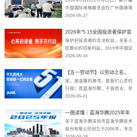
电梯展览会 圆满收官！
202...
中国国际电梯展览会在广州圆满落
幕。蓝海华腾携新一代电梯智能驱
2026-05-27
控系统、一体化电梯控制柜、别墅
梯专用控制系统及数字云平台亮相
2026年“5·15全国投资者保护宣
本届展会，与到场的客户及业内同
保护好投资者的合法权益，关系人
传日”活动—心系投资者，携手
行进行了...
民群众的切身利益。2019年中国证
共行动！
监会正式设立"5·15全国投资者保护
2026-05-16
宣传日"，今年已是第八个年头。八
年来，这件事一直在做，而且值得
【五一劳动节】以劳动之名，
一直做下去。在2026年"5·15全国...
家，是温暖的港湾，是我们心灵的
致敬平凡中的不凡！
归宿；而蓝海华腾，于我而言，早
已不仅仅是一家企业，它更像是我
2026-05-01
们共同的家，是承载着我们梦想与
希望的地方。新能源与工业自动化
一图读懂｜蓝海华腾2025年年
事业，是我们倾心耕耘的花园，是
关于蓝海华腾深圳市蓝海华腾技术
报
我们孕育梦想果实的沃...
股份有限公司创立于2006年，专注
于新能源和工业自动化领域，是一
2026-04-28