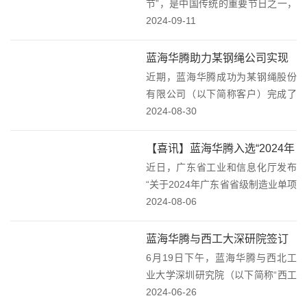
节”，是中国传统的重要节日之一，
它代表着团圆、和谐和人们对美好
2024-09-11
生活的向往。在这个多彩的世界
里，我们如同星辰般散落各地，各
蓝海华腾助力某钢绳公司实现
自拥有着独特的轨迹与故事。然
近期，蓝海华腾成功为某钢绳股份
多头拉丝机焕新升级！
而，命运的巧妙安...
有限公司（以下简称客户）完成了
多头拉丝机的改造升级。这次升级
2024-08-30
不仅使生产线焕发新生，更为该客
户带来了前所未有的生产效率和产
【喜讯】蓝海华腾入选“2024年
品质量提升。为了满足市场对高端
近日，广东省工业和信息化厅发布
广东省省级制造业单项冠军企
产品的不断需求，客户...
“关于2024年广东省省级制造业单项
业名单”！(1)
冠军企业通过名单”的公示。其中，
2024-08-06
蓝海华腾“新能源重卡电机控制器”
产品凭借突出的创新能力、先进的
蓝海华腾与西工大深研院签订
技术水平、过硬的产品质量成功入
6月19日下午，蓝海华腾与西北工
产学研合作协议！
选2024...
业大学深圳研究院（以下简称“西工
大深研院”），在深圳市南山科技园
2024-06-26