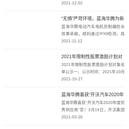
投产。在中低压变频器领域，蓝海
2021-12-02
华腾针对国内应用环境和不同行业
的应用需求，进一步强化了产品的
“无惧”严苛环境，蓝海华腾为新
可靠性和环境的适用性设计，并可
蓝海华腾电动汽车电机控制器防水
能源汽车提供更可靠产品！
以根据客户的不同工...
效果卓越，顺利通过IPX9检测，具
有较高的防水性能，进一步提高了
2021-11-12
车辆安全性！IP防护等级由两位数
字组成，第二个数字表示防水的等
2021年限制性股票激励计划对
级。例如，IPX9，“9”表示防水的级
2021年限制性股票激励计划对象名
象名单公示
别。蓝...
单公示一、公示时间：2021年10月
27日至2021年11月7日二、股权激
2021-10-27
励计划对象名单序号姓名部门职位1
翟国建研发中心软件工程师2甘星伟
蓝海华腾喜获“开沃汽车2020年
研发中心软件工程师3左文全研...
蓝海华腾喜获“开沃汽车2020年度优
度优秀供应商”奖！
秀供应商”奖！3月19日，开沃集团
以“开疆拓土，与沃同行”为主题的
2021-03-26
开沃新能源商用车产品推介会在南