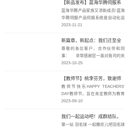
单。其中，蓝海华腾“新能源重型卡
【新品发布】蓝海华腾伺服系
车用电机控制器”、“高性能VTS系列
蓝海华腾产品家族又添新成员!蓝海
列产品上市！
伺服...
华腾伺服产品伺服系统是自动化运
动控制环节的核心部件，可实现对
2023-11-21
速度、转矩与位置进行精确、快
速、稳定的控制。是由驱动器、编
新篇章，新起点：我们迁至全
码器和电机本体构成一个闭环的控
尊敬的各位客户、合作伙伴和同
新办公大楼！
制系统。由伺服驱动器...
事： 非常感谢您一直对我司的关
注和支持，我司因业务发展需要，
2023-10-25
2023年10月20日起公司总部搬迁新
址。新址环境优雅、设施齐全，更
【教师节】桃李芬芳，致谢师
能体现公司现代化办公环境，同时
教师节快乐HAPPY TEACHERS'
恩！
更便于...
DAY教师节，旨在肯定教师为教育
事业所做的贡献。直至1985年，第
2023-09-10
六届全国人大常委会第九次会议通
过了国务院关于建立教师节的议
我们一起运动吧！成群结队，
案，才真正确定了1985年9月10...
第一站 羽毛球 一起撒欢儿吧羽毛球
快乐加倍！