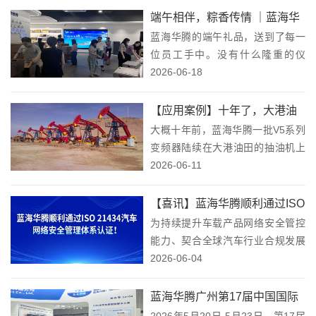
所主板，成为港股市场“碳化硅芯片
端午相伴，粽香传情 ｜蓝海华
第一股”，为国内第三代半导体功率
蓝海华腾的端午礼品，送到了每一
腾为全体员工们送上端午祝
器件赛道注入增长...
位员工手中。没有什么隆重的仪
福！
式，就是一份实打实的心意——让
2026-06-18
你在忙完手头的活之后，能停下
来，感受一下"过节"这件事。节
【应用案例】十年了，大港油
日，不只是放假，说实话，我们一
大概十年前，蓝海华腾一批V5系列
田那批抽油机上的蓝海华腾V5
直觉得，发礼品这件事，不...
变频器陆续在大港油田的抽油机上
系列变频器，还在跑！
投运。当时也没什么特别的仪式，
2026-06-11
就是正常供货、安装、调试、上
线。谁也没想到，这一上线，就是
【喜讯】蓝海华腾顺利通过ISO
十年。抽油机（俗称"磕头机"）是
为持续提升车载产品网络安全管控
21434汽车网络安全管理体系
这里最常见的设备，...
能力、契合全球汽车行业合规发展
认证！
要求，蓝海华腾于2025年11月启动
2026-06-04
ISO 21434汽车网络安全管理体系
建设，经过体系梳理、流程落地、
蓝海华腾广州第17届中国国际
试运行优化及审核验收，公司已于
2026年5月20日-5月23日，第17届