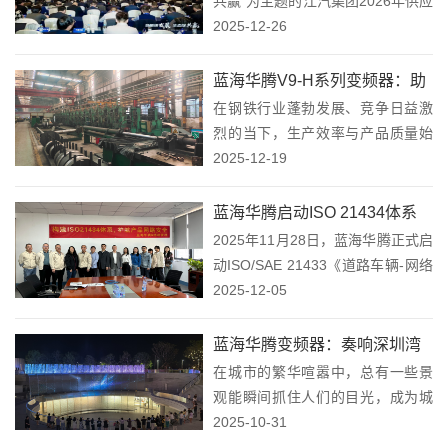
共赢”为主题的江汽集团2026年供应
链合作伙伴大会在合肥盛大召开。
2025-12-26
蓝海华腾作为江汽集团的重要供应
链伙伴，受邀出席了此次盛会，并
蓝海华腾V9-H系列变频器：助
在会上荣获“协同开发奖”这一殊
在钢铁行业蓬勃发展、竞争日益激
力钢厂1250冷弯机组生产线“焕
荣！蓝海...
烈的当下，生产效率与产品质量始
新升级”！
终是企业竞争的核心要素。今天，
2025-12-19
我们要为大家分享一个蓝海华腾V9-
H系列变频器在钢厂1250冷弯机组
蓝海华腾启动ISO 21434体系
生产线轧辊改造中的精彩案例，看
2025年11月28日，蓝海华腾正式启
建设：以稳健步伐筑牢产品网
它如何助力生...
动ISO/SAE 21433《道路车辆-网络
络安全基石！
安全工程》标准体系建设工作。这
2025-12-05
一举措并非行业内的“突进式创
新”，而是基于对汽车智能化趋势的
蓝海华腾变频器：奏响深圳湾
长期观察与审慎判断，旨在通过...
在城市的繁华喧嚣中，总有一些景
万象城音乐喷泉的“水之交响
观能瞬间抓住人们的目光，成为城
乐”！
市独特的名片。深圳湾万象城音乐
2025-10-31
喷泉便是这样一处令人瞩目的存