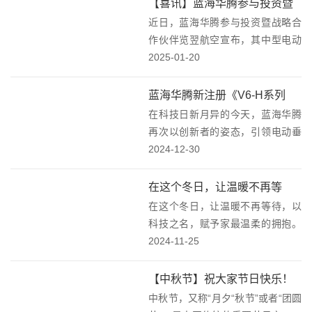
【喜讯】蓝海华腾参与投资暨
运营等方面开展战略合作，华厦投
近日，蓝海华腾参与投资暨战略合
战略合作伙伴览翌航空宣布，
资将向览翌航空采购2...
作伙伴览翌航空宣布，其中型电动
其中型电动垂起无人机LEU100
垂起无人机LEU100的适航审定工作
2025-01-20
适航审定迈入新阶段，开启无
已经迈入了新阶段。这一消息标志
人机新纪元！
着览翌航空在无人机领域的创新技
蓝海华腾新注册《V6-H系列
术和发展实力得到了进一步认可，
在科技日新月异的今天，蓝海华腾
eVTOL电动力系统控制器软件
同时也预示着L...
再次以创新者的姿态，引领电动垂
V1.00》项目的软件著作权：引
直起降飞行器（eVTOL）技术的新
2024-12-30
领未来出行的新篇章！
潮流，已成功注册《V6-H系列
eVTOL电动力系统控制器软件
在这个冬日，让温暖不再等
V1.00》的软件著作权，这标志着我
在这个冬日，让温暖不再等待，以
待，以科技之名，赋予家最温
们在eVT...
科技之名，赋予家最温柔的拥抱。
柔的拥抱——蓝海华腾高压变
随着黑龙江某地供热改造项目的深
2024-11-25
频器黑龙江供热改造项目！
入实施，一座现代化、高效能的
70MW热水循环流化床锅炉房正逐
【中秋节】祝大家节日快乐！
步成为保障当地居民温暖过冬的重
中秋节，又称“月夕“秋节”或者“团圆
要基石。在这一关键项...