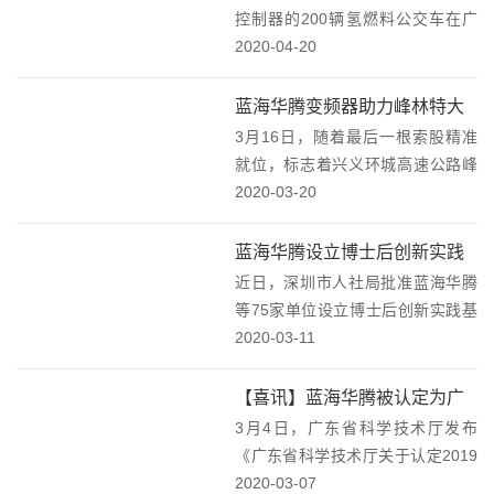
型车，往返于采掘点和...
控制器的200辆氢燃料公交车在广
东佛山完成交付，该项目是2019年
2020-04-20
12月全球氢燃料客车一次中标数量
最多的订单。它的投入运营，将为
蓝海华腾变频器助力峰林特大
粤港澳大湾区降低PM2.5，有效的
3月16日，随着最后一根索股精准
桥主缆牵引顺利完成
保护城市...
就位，标志着兴义环城高速公路峰
林特大桥主缆牵引工作圆满完成，
2020-03-20
大桥的上构施工取得阶段性胜利，
为实现2020年底贯通的目标奠定了
蓝海华腾设立博士后创新实践
坚实基础。蓝海华腾提供的高性
近日，深圳市人社局批准蓝海华腾
基地
能、大功率变频器...
等75家单位设立博士后创新实践基
地。博士后创新实践基地的设立，
2020-03-11
是蓝海华腾长期坚持技术创新、重
视研究开发的成果。同时也是在高
【喜讯】蓝海华腾被认定为广
层次创新人才平台建设上取得的突
3月4日，广东省科学技术厅发布
东省工程技术研究中心
破性进展。蓝海华腾...
《广东省科学技术厅关于认定2019
年度广东省工程技术研究中心的通
2020-03-07