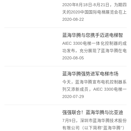
德清研究院中国科学院物联网研究
2020年8月18日-8月21日，为期四
发展中心深圳市蓝海...
天的2020中国国际电梯展览会在上
海落下帷幕。蓝海华腾携多款电梯
2020-08-22
领域先进的电机控制产品、系统组
件和成熟的解决方案亮相本次盛
蓝海华腾与您携手迈进电梯智
会，为现场观众呈现了一场科技盛
AIEC 3300电梯一体化控制器的成
能化时代！
宴，受到...
功发布，充分展现了蓝海华腾在电
机控制器领域的强大创新实力和研
2020-08-05
发能力。目前在国内外市场均已开
始批量使用，技术性能指标达到行
蓝海华腾强势进军电梯市场
业先进水平。AIEC 3300电梯一体
今天，蓝海华腾宣布电机控制器系
化控...
列又添新成员，AIEC 3300电梯一
体化控制器产品正式发布。搭载自
2020-07-29
主研发的高性能矢量转矩平台，满
足普通客梯、别墅梯、货梯及观光
强强联合！蓝海华腾与比亚迪
梯等电梯行业的应用需求。该产品
7月9日，深圳市蓝海华腾技术股份
电池达成战略合作协议
凝聚了蓝海华...
有限公司（以下简称“蓝海华腾”）