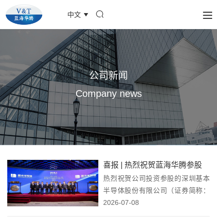
中文
公司新闻
Company news
喜报 | 热烈祝贺蓝海华腾参股
热烈祝贺公司投资参股的深圳基本
公司基本半导体登陆港交所！
半导体股份有限公司（证券简称：
基本半导体；股票代码：
2026-07-08
09971.HK）正式登陆香港联合交易