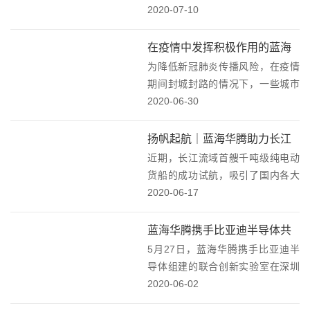
与惠州比亚迪电池有限公司（以下
2020-07-10
简称“惠州比亚迪电池”）战略合作
框架协议签约仪式，在深圳市光明
在疫情中发挥积极作用的蓝海
区隆重举行。蓝海华腾董事长、总
为降低新冠肺炎传播风险，在疫情
华腾控制器！
经理邱文渊先生...
期间封城封路的情况下，一些城市
大范围进行沿街喷洒消杀工作。其
2020-06-30
中，搭载蓝海华腾高性能电机控制
器的高效抑尘车（喷雾车，俗称雾
扬帆起航｜蓝海华腾助力长江
炮车），在这次肺炎疫情“前线”发
近期，长江流域首艘千吨级纯电动
流域首艘千吨级纯电动货船成
挥了积极的作用，为...
货船的成功试航，吸引了国内各大
功试航！
主流媒体纷纷报道。该船搭载了蓝
2020-06-17
海华腾电机控制器，它的成功试
航，标志着长江流域货运船舶正式
蓝海华腾携手比亚迪半导体共
开启清洁能源时代。船舶纯电动化
5月27日，蓝海华腾携手比亚迪半
建“联合创新实验室”！
面临复杂环境的挑战，对...
导体组建的联合创新实验室在深圳
光明揭牌。双方公司领导徐学海先
2020-06-02
生、杨钦耀先生等出席仪式。随后