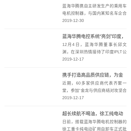
业品质和产品创新能力，为理工华
蓝海华腾携自主研发生产的乘用车
的增程式乘用车（EREV）上
创赢得市场...
电机控制器，与国内某知名车企合
市了！
作，经过双方专业团队近半年时间
2019-12-30
的紧密配合，顺利完成增程式乘用
车（EREV）一系列的严苛测试，批
蓝海华腾电控系统“亮剑”印度，
量配套的乘用车已于2019年下半年
12月4日，蓝海华腾董事长邱文
美日印等主流媒体争相报道印
成功上市。从...
渊，在深圳热情接待了印度IPLT公
度首辆60吨纯电动重卡汽车！
司总裁和项目负责人一行。此前，
2019-12-17
美国、日本、印度等主流媒体纷纷
报道了IPLT于近期成功研发的印度
携手打造高品质供应链，为金
首辆60吨纯电动重卡汽车，这辆纯
近期，60多家供应商代表齐聚一
龙品质飞跃保驾护航
电动重卡汽...
堂，参加“金龙与供应商结对攻坚合
作”为主题的供应商大会。蓝海华腾
2019-12-17
作为供应商代表，与金龙技术、金
龙品管分别签订结对攻坚合作书，
超长续航不喝油，徐工纯电动
彰显了蓝海华腾与金龙合作攻坚、
日前，搭载蓝海华腾电机控制器的
矿用自卸车批量发车！
提升品质的决心。...
徐工重卡纯电动矿用自卸车正式批