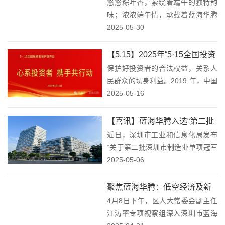
悠悠粽叶香，萦绕着端午的独特韵
腾为全体家人们发放端午节福
知识的明灯，更以...
味；浓浓端午情，承载着蓝海华腾
利啦！
对员工的深切关怀。在端午节即将
2025-05-30
来临之际，为进一步落实公司人文
关怀，提升全体员工的凝聚力与归
【5.15】2025年“5·15全国投资
属感，让大家深切感受到蓝海华腾
保护好投资者的合法权益，关系人
者保护宣传日”活动—心系投资
大家庭的融融暖意，5...
民群众的切身利益。2019 年，中国
者，携手共行动！
证监会正式设立“5·15 全国投资者
2025-05-16
保护宣传日”，旨在倡导理性投资文
化并强化投资者权益保护。在2025
【喜讯】蓝海华腾入选“第二批
年“5·15 全国投资者保护宣...
近日，深圳市工业和信息化局发布
深圳市制造业单项冠军企业名
“关于第二批深圳市制造业单项冠军
单”！
企业通过名单”的公示。其中，蓝海
2025-05-06
华腾“新能源重卡电机控制器”产品
凭借突出的创新能力、先进的技术
聚焦蓝海华腾：低空经济及新
水平、过硬的产品质量成功入选第
4月8日下午，区人大常委会副主任
能源领域建设获地方政府深度
二批深圳市制造...
江涛率专项视察组深入深圳市蓝海
关注与支持！