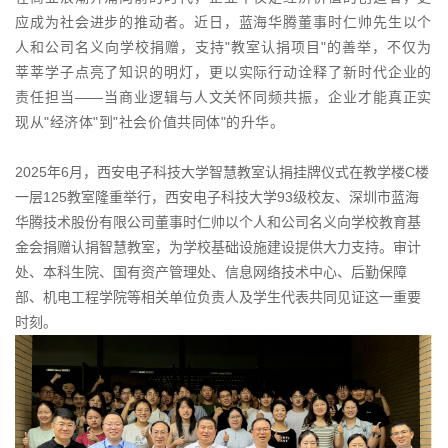
应成为社会进步的推动者。近日，蓝海华腾董事时仁帅先生以个
人和公司名义向学校捐赠，支持"教室认捐项目"的善举，不仅为
莘莘学子点亮了知识的明灯，更以实际行动诠释了新时代企业的
责任担当——当商业逻辑与人文关怀同频共振，企业才能真正实
现从"经济体"到"社会价值共同体"的升华。
2025年6月，西安电子科技大学智慧教室认捐挂牌仪式在教学楼C楼
一层125教室隆重举行，西安电子科技大学93级校友、深圳市蓝海
华腾技术股份有限公司董事时仁帅以个人和公司名义向学校教育基
金会捐赠认捐智慧教室，为学校基础设施建设提供大力支持。审计
处、本科生院、国有资产管理处、信息网络技术中心、后勤保障
部、机电工程学院等相关单位负责人及学生代表共同见证这一重要
时刻。