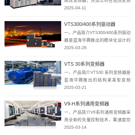
高压变频器，凭借公司在低压变频
器领域的深厚积累，采用成熟的功
2025-04-11
率单元串联技术，专为高压电机节
能调速设计。该系列集成了先进的
VTS300/400系列驱动器
矢量控制算法，具有高可靠性、易
一、产品简介VTS300/400系列驱动
操作、高性能的...
器是蓝海华腾推出的模块化设计的
高性能驱动器，其I/O接口卡，通讯
2025-03-28
卡，编码器卡均可按照用户的实际
的需求来组合搭配。产品采用了全
VTS 30系列变频器
新架构的矢量控制技术，集速度控
一、产品简介VTS30 系列变频器是
制，转...
蓝海华腾推出的结构紧凑型变频
器，兼容同步电机、异步电机控
2025-03-21
制；支持中/英文LCD 操作面板、
LED 操作面板，具有易用性、体积
V9-H系列通用变频器
小、重量轻、完善的保护功能等特
一、产品简介V9系列通用变频器采
点，更好地...
用全新的矢量控制技术，集速度控
制，转矩控制和位置控制于一体，
2025-03-14
可驱动各类三相异步电机、永磁同