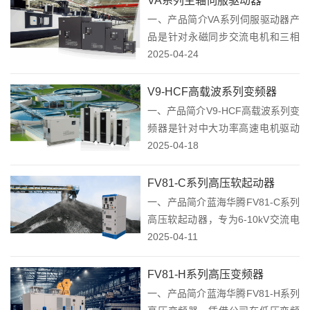
VA系列主轴伺服驱动器
馈至电网时，不会对电网和周边的
一、产品简介VA系列伺服驱动器产
电器设备造成干扰。...
品是针对永磁同步交流电机和三相
异步电机而开发的一款高性能同步
2025-04-24
和异步一体的交流伺服驱动器，该
系列产品支持Modbus通讯和
V9-HCF高载波系列变频器
EtherCAT总线，配合上位机可实现
一、产品简介V9-HCF高载波系列变
多台伺服驱...
频器是针对中大功率高速电机驱动
场合开发的一款高性能矢量型变频
2025-04-18
器。通过研究高速应用中对变频器
驱动及软硬件的要求特征，从而研
FV81-C系列高压软起动器
发的一系列更加适合高速电机驱动
一、产品简介蓝海华腾FV81-C系列
的变频器产品。...
高压软起动器，专为6-10kV交流电
动机设计，运用先进的计算机控
2025-04-11
制、数字信号处理和高压大功率可
控硅技术，有效调控起动电流，大
FV81-H系列高压变频器
幅减少电网和机械冲击，确保电机
一、产品简介蓝海华腾FV81-H系列
安全稳定运...