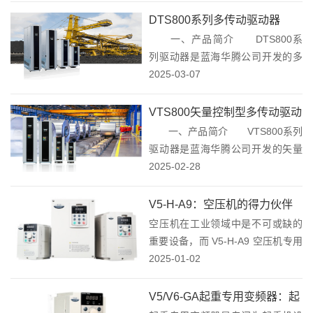
步电机、直驱电机、磁悬浮电机、
DTS800系列多传动驱动器
空气悬浮电机、高速电主轴、伺服
一、产品简介 DTS800系
电机等。 二、产品...
列驱动器是蓝海华腾公司开发的多
传动系列驱动器，采用独立自主开
2025-03-07
发的DTC控制技术。具有快速的转
矩响应性能和更高的稳速精度，可
VTS800⽮量控制型多传动驱动
以实现有编码器或无编码器的DTC
一、产品简介 VTS800系列
器
控制。独特的...
驱动器是蓝海华腾公司开发的⽮量
控制型多传动驱动器，采⽤⽮量控
2025-02-28
制技术，可控制同步电机、异步电
机，⽀持多种编码器扩展卡，⽀持
V5-H-A9：空压机的得力伙伴
多种通讯扩展卡。 二、产品特
空压机在工业领域中是不可或缺的
点 1、控制...
重要设备，而 V5-H-A9 空压机专用
变频器的出现，为空压机的高效运
2025-01-02
行提供了强大的支持。 1.高精矢量
变频技术赋予空压机精准稳定的
V5/V6-GA起重专用变频器：起
运...