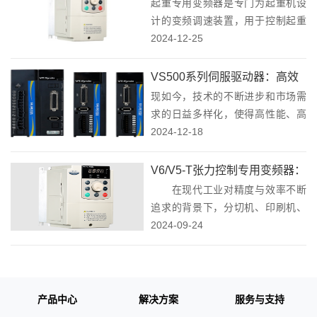
起重专用变频器是专门为起重机设
重领域的可靠伙伴
计的变频调速装置，用于控制起重
机电机的启动、停止和速度调节。
2024-12-25
它可以提供精确的速度控制和平稳
的运行，提高起重机的效率和安全
VS500系列伺服驱动器：高效
性。V5/V6-GA 起重专用变频器以
现如今，技术的不断进步和市场需
稳定，智能驱动未来
其出色的性能...
求的日益多样化，使得高性能、高
可靠性的伺服驱动器成为众多企业
2024-12-18
追求的目标。蓝海华腾VS500系列
伺服驱动器集成了高效能、稳定性
V6/V5-T张力控制专用变频器：
和智能化于一体，为各种应用场景
在现代工业对精度与效率不断
精准驱动，引领工业高效生产
提供了强有力的支...
追求的背景下，分切机、印刷机、
涂布机、复合机及包装机械等行业
2024-09-24
对张力控制的精准性提出了更高要
求。V6/V5-T张力控制专用变频
器，凭借其创新的双模式恒张力控
制策略——转矩控...
产品中心
解决方案
服务与支持