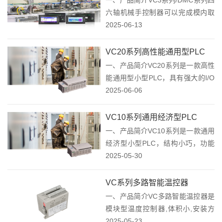
器配合...
六轴机械手控制器可以完成模内取
物，型外置物堆叠功能，实现类似
2025-06-13
人手动作的系统，广泛应用于注塑
行业，机加工行业，农业及搬运码
VC20系列高性能通用型PLC
垛等应用场景，是工业自动化过程
一、产品简介VC20系列是一款高性
中关键组成部分...
能通用型小型PLC，具有强大的I/O
扩展能力和通讯组网功能，可用于
2025-06-06
高速数据处理和模拟量处理能力，
具有高稳定性、高可靠性、大容
VC10系列通用经济型PLC
量、高速运算的能力。功能强大，
一、产品简介VC10系列是一款通用
具有极高性价...
经济型小型PLC，结构小巧，功能
强大，程序容量大的特点，具有数
2025-05-30
据处理、模拟量处理、Modbus网络
通讯、浮点运算、高速计数和脉冲
VC系列多路智能温控器
输出定位控制功能。可广泛适用于
一、产品简介VC多路智能温控器是
纺织、化...
模块型温度控制器,体积小,安装方
便,既可独立运行,又可与PLC配合使
2025-05-23