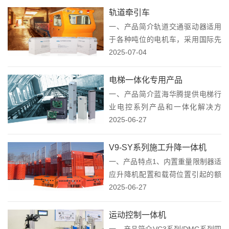
大。可以匹配同步电机和异步电
轨道牵引车
机，可以满足大多数中大功率空调
一、产品简介轨道交通驱动器适用
类驱动。&nb...
于各种吨位的电机车，采用国际先
进的矢量控制技术，支持无速度传
2025-07-04
感器控制和有速度传感器控制，支
持同步电机/异步电机，同时结合机
电梯一体化专用产品
车的结构、环境要求、司控台、制
一、产品简介蓝海华腾提供电梯行
动方式等特点设计开...
业电控系列产品和一体化解决方
案，包括电梯专用变频器、电梯电
2025-06-27
控一体机、一体化控制柜、别墅梯
一体柜、轿顶检修箱、应急电源、
V9-SY系列施工升降一体机
内呼、外呼、物联网等满足客货
一、产品特点1、内置重量限制器适
梯、家用梯、特种梯等多种...
应升降机配置和载荷位置引起的额
定起重量的不断变化。在施工升降
2025-06-27
机作业过程中，限制器自动地执行
规定的功能，不需要手动再进行设
运动控制一体机
定或调整。 2、自动平层功能变频
一、产品简介VC3系列/DMC系列四