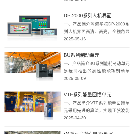
用,特别适合多路温度控制场合。与
温控表相比,具有节省空间,易于数据
DP-2000系列人机界面
交换,实现远程监控,性价比高等特
一、产品简介蓝海华腾DP-2000系
点...
列⼈机界⾯高清、高亮，全视角显
示，最大可视角度达170°，具有强
2025-05-16
大的运算性能，复杂工程页面切换
快，同时还具备更多的良好UI 控
BU系列制动单元
件，人机交互体验极佳。支持U盘
一、产品简介BU系列能耗制动单元
对HMI...
是我司推出的高性能能耗制动单
元。可以把当电机处于发电运行下
2025-05-09
运行产生额外的能量，通过制动电
阻以热能的方式释放掉，保持母线
VTF系列能量回馈单元
电压在驱动器允许的工作范围之
一、产品简介VTF系列能量回馈单
内。 二、产品特点1、...
元采用先进的算法，实现正弦波能
量回馈。可以将电机在调速过程中
2025-04-30
所产生的再生电能回馈至电网，内
置电抗器和噪声滤波器，当电能回