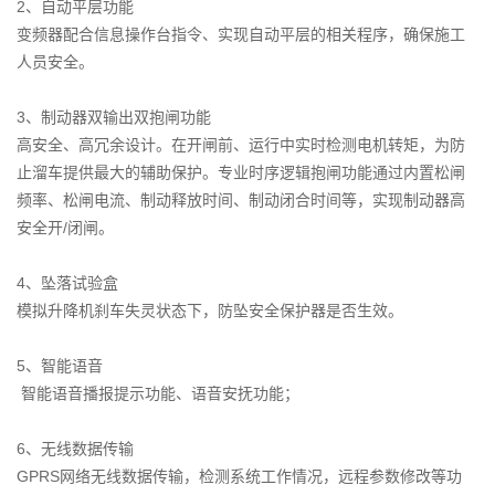
2、自动平层功能
变频器配合信息操作台指令、实现自动平层的相关程序，确保施工
人员安全。
3、制动器双输出双抱闸功能
高安全、高冗余设计。在开闸前、运行中实时检测电机转矩，为防
止溜车提供最大的辅助保护。专业时序逻辑抱闸功能通过内置松闸
频率、松闸电流、制动释放时间、制动闭合时间等，实现制动器高
安全开/闭闸。
4、坠落试验盒
模拟升降机刹车失灵状态下，防坠安全保护器是否生效。
5、智能语⾳
智能语⾳播报提⽰功能、语音安抚功能；
6、⽆线数据传输
GPRS⽹络⽆线数据传输，检测系统工作情况，远程参数修改等功