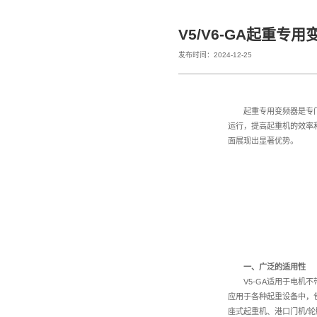
您当前位置：
V5/
发布时间：
20