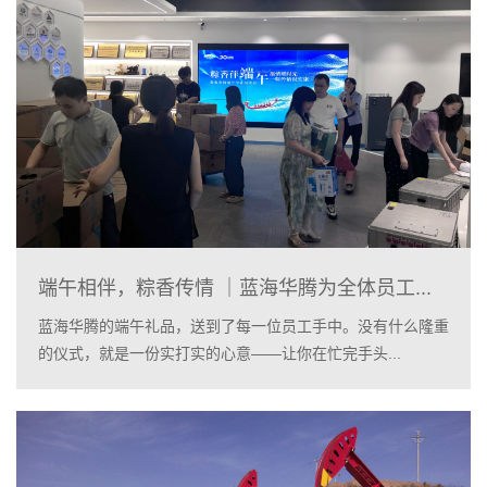
端午相伴，粽香传情 ｜蓝海华腾为全体员工...
蓝海华腾的端午礼品，送到了每一位员工手中。没有什么隆重
的仪式，就是一份实打实的心意——让你在忙完手头...