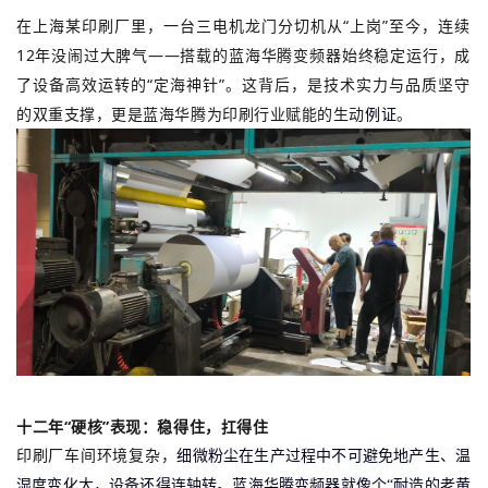
在上海某印刷厂里，
一台三电机龙门分切机从“上岗”至今，连续
12年没闹过大脾气——搭载的蓝海华腾变频器始终稳定运行，成
了设备高效运转的“定海神针”。这背后，是技术实力与品质坚守
的双重支撑，更是蓝海华腾为印刷行业赋能的生动
。
例证
十二年“硬核”表现：稳得住，扛得住
印刷厂车间环境复杂，
细微粉尘在生产过程中不可避免地产生、温
湿度变化大，设备还得连轴转。蓝海华腾变频器就像个“耐造的老黄