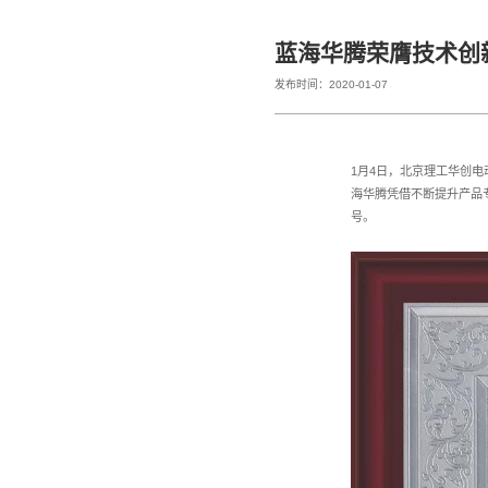
您当前位置：
蓝海
发布时间：
20