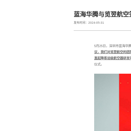
您当前位置：
蓝海
发布时间：
20