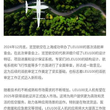
2024年12月底，览翌航空在上海成功举办了LEU100的首次适航审
查会。在此次审查会上，览翌航空的代表详细介绍了LEU100的设计
特征、项目进展和设计保证系统。专家们对LEU100的结构设计、航
电系统和飞行性能等多个方面进行了全面审查，并达成一致意见。
这为后续的适航审定工作奠定了坚实基础，也标志着LEU100的适航
审定工作正式迈入新阶段。
随着技术的不断成熟和市场需求的不断增加，LEU100无人机有望在
2025年获得适航证并正式投入市场。这将为用户提供更为高效和灵
活的低空服务，助力各种应用场景的运作。特别是在物流货运、医
疗救援和应急救灾等领域，LEU100无人机的应用将大大提高工作效