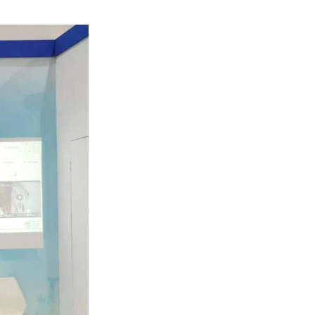
电梯部件展示馆。此系统融入先进的物联网技术，便于我们在实际
物联网技术，实现远程数据的传输和监控，紧跟大数据发展时代的