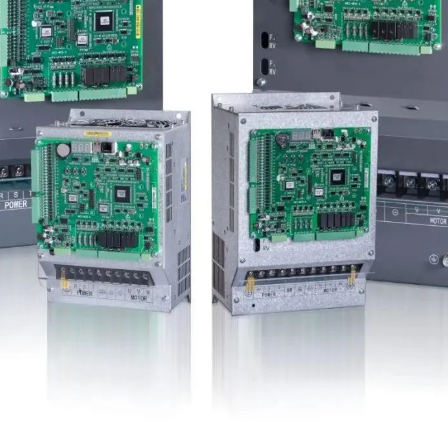
基于成熟可靠的矢量技术平台，采用距离控制为原则的停靠技
为了给观众呈现真实情景，现场搭建了电梯物联网及单梯系统