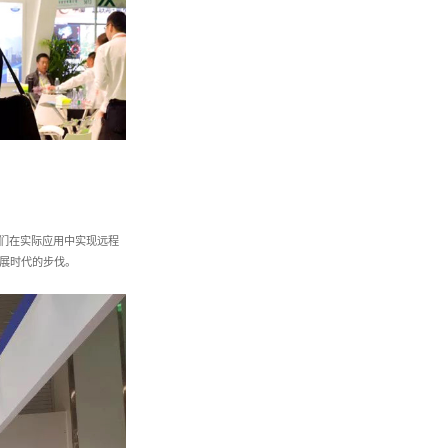
0%左右，面对这样严峻的市场形势。
针对电梯电控领域的客户需求做了深入的解析和总结，同时与电梯
仁在电梯“
中国智造
”的路上铿锵前行！
我们始终相信，科技创新