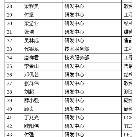
28
梁程奥
研发中心
软件
29
付坚
研发中心
工程
30
梁游业
研发中心
结构
31
张浩
研发中心
维修
32
吴林成
研发中心
售前
33
代银龙
技术服务部
工程
34
唐祥君
技术服务部
工程
35
李金山
研发中心
售后
36
邓仉艺
研发中心
结构
37
张群伟
研发中心
软件
38
刘超
研发中心
测试
39
薛小强
研发中心
硬件
40
顾贞
研发中心
硬件
41
丁兆光
研发中心
PCB
42
欧阳伟
研发中心
TE工
43
付强
研发中心
PE工