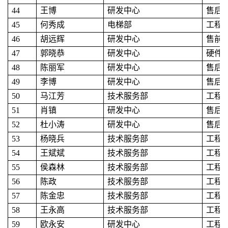
44
王博
研发中心
售后
45
何秀成
电梯部
工程
46
胡远辉
研发中心
售前
47
郭晓恭
研发中心
硬件
48
陈丽军
研发中心
售后
49
李博
研发中心
售后
50
马江芳
技术服务部
工程
51
肖镇
研发中心
售后
52
杜小涛
研发中心
售后
53
杨晓兵
技术服务部
工程
54
王斌斌
技术服务部
工程
55
侯森林
技术服务部
工程
56
陈政
技术服务部
工程
57
陈金忠
技术服务部
工程
58
王永高
技术服务部
工程
59
欧永安
研发中心
工程