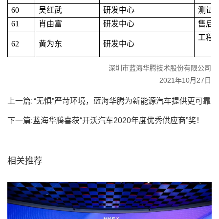
60
吴红武
研发中心
测试
61
肖由富
研发中心
售后
工程
62
黄为东
研发中心
深圳市蓝海华腾技术股份有限公司
2021年10月27日
上一篇:
“无惧”严苛环境，蓝海华腾为新能源汽车提供更可靠
产品！
下一篇:
蓝海华腾喜获“开沃汽车2020年度优秀供应商”奖！
相关推荐