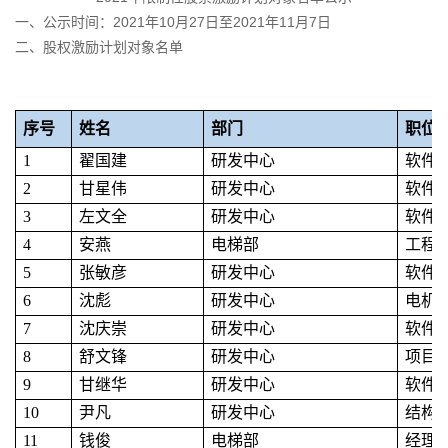
一、公示时间：2021年10月27日至2021年11月7日
二、股权激励计划对象名单
序号
姓名
部门
职位
1
翟国建
研发中心
软件
2
甘星伟
研发中心
软件
3
左文全
研发中心
软件
4
安燕
电梯部
工程
5
张敏彦
研发中心
软件
6
沈彪
研发中心
电机
7
沈庆崇
研发中心
软件
8
舒文锋
研发中心
项目
9
甘继华
研发中心
软件
10
尹凡
研发中心
结构
11
钱俊
电梯部
经理