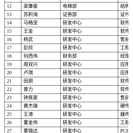
12
梁肇豪
电梯部
结构
13
苏积海
证券部
证代
14
马畅坚
研发中心
软件
15
王金
研发中心
软件
16
杨武
研发中心
售前
17
彭欣
研发中心
工程
18
何西伟
财务部
经理
19
周双兴
研发中心
应用
20
卢琪
研发中心
应用
21
田朋
研发中心
软件
22
曾力
研发中心
软件
23
钟族家
研发中心
售前
24
黄杰锋
研发中心
硬件
25
王涛
研发中心
器件
26
董金伟
研发中心
工程
27
覃锦达
研发中心
PCB