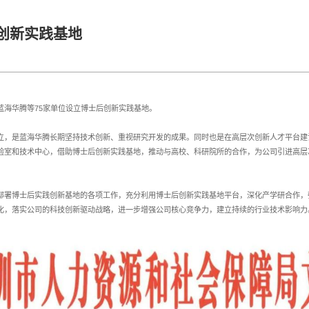
首页
新闻中心
公司新闻
华腾设立博士后创新实践基地
20-03-11
近日，深圳市人社局批准蓝海华腾等75家单位设立博士后创新