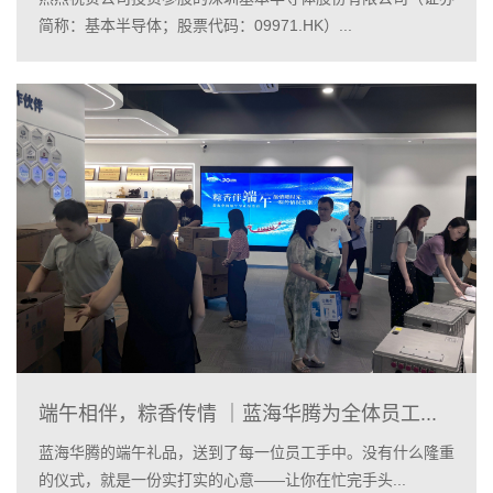
简称：基本半导体；股票代码：09971.HK）...
端午相伴，粽香传情 ｜蓝海华腾为全体员工...
蓝海华腾的端午礼品，送到了每一位员工手中。没有什么隆重
的仪式，就是一份实打实的心意——让你在忙完手头...