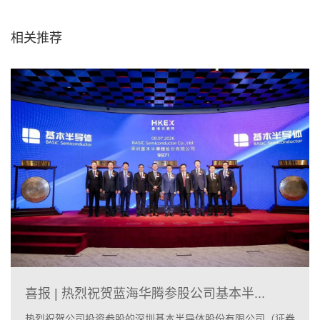
相关推荐
喜报 | 热烈祝贺蓝海华腾参股公司基本半...
热烈祝贺公司投资参股的深圳基本半导体股份有限公司（证券