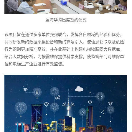
蓝海华腾出席签约仪式
该项目旨在通过多家单位强强联合，发挥各自领域的经验和优势，
共同研发新的数据采集设备和新的算法引入，使信息获取以及危险
行为识别更加精准高效，并在此基础上构建电梯物联网大数据库，
结合大数据分析，为按需维保提供科学支撑，使监管部门对维保单
位和电梯生产企业进行有效监督。