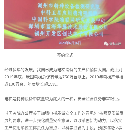
签约仪式
经过多年的发展，我国已成为电梯设备的生产和销售大国。截止到
2019年底，我国电梯总保有量达750万台以上，2019年电梯产量接
近100万台，年度增长超15%。
电梯是特种设备中数量较为庞大的一种，安全监管任务非常艰巨。
《国务院办公厅关于加强电梯质量安全工作的意见》“按照高质量发
展的要求，进一步强化质量安全意识，以改革创新为动力，以落实
生产使用单位主体责任为重点，以科学监管为手段，预防和减少事