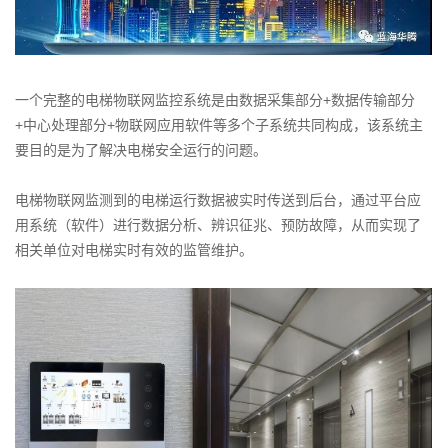
一个完整的电梯物联网监控系统是由数据采集部分+数据传输部分
+中心处理部分+物联网应用软件等多个子系统共同构成，该系统主
要目的是为了解决电梯安全运行的问题。
电梯物联网监测到的电梯运行数据被实时传送到后台，通过平台应
用系统（软件）进行数据分析、辨识征兆、预防故障，从而实现了
相关单位对电梯实时有效的监管维护。