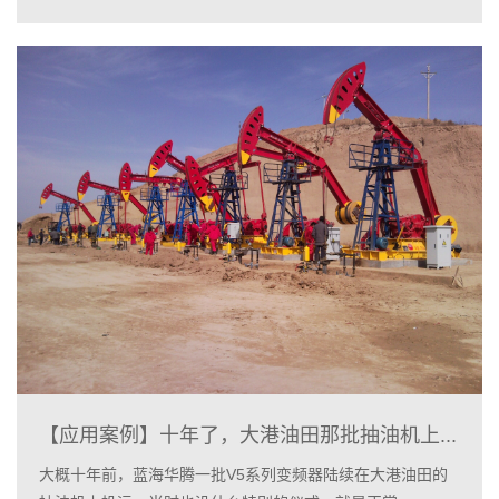
【应用案例】十年了，大港油田那批抽油机上...
大概十年前，蓝海华腾一批V5系列变频器陆续在大港油田的