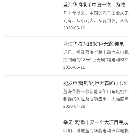
对联合创新实验室的建设以及产品
蓝海华腾携手中国一拖，为城
发展规划展开探讨交流。企业双方
几十年以来，中国的汽车工业从无
市环卫事业绿色发展做贡献！
以联合创新实验室揭...
到有、从小到大、从弱到强，从传
统燃油汽车大国发展为电动汽车强
2020-05-16
国，作为公共服务领域的纯电动环
卫车早已成为了汽车电动化的重要
蓝海华腾为18米“巨无霸”纯电
领域。搭载蓝海华腾电动汽车电机
近日，搭载蓝海华腾电动汽车电机
动BRT喝彩！
控制器的“东方红”纯...
控制器的18米“巨无霸”纯电动BRT
批量行驶在某沿海城市街头，在兼
2020-05-11
顾绿色低碳，高效安全运营的同
时，BRT进一步提高城市公共交通
能发电“赚钱”的巨无霸矿山卡车
的运力，缓解了高峰客流，并成为
蓝海华腾一款新能源矿用车电机控
了一道靓丽的风...
制器的问世及成功应用，大幅度降
低了矿山开采运输成本，为采矿业
2020-04-28
发展装上新的引擎。宽体矿用车是
在大型露天矿山为完成岩石土方剥
举足“氢”重｜又一个大项目完成
离与矿石运输任务而使用的一种重
近期，搭载蓝海华腾电动汽车电机
交付