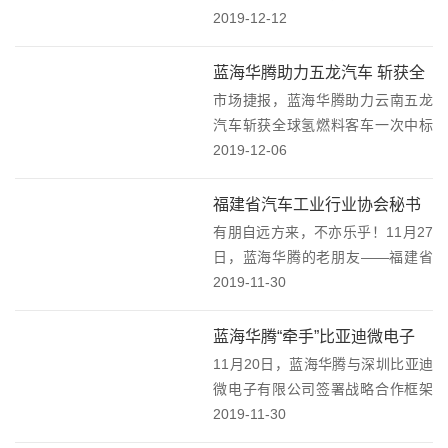
量发往西南地区矿场，订单总金额
2019-12-12
约1600万元，满足了矿山客户对产
品性能及各种复杂工况的特殊要
蓝海华腾助力五龙汽车 斩获全
求，让“绿色矿山”的构想更进一
市场捷报，蓝海华腾助力云南五龙
球最大氢能源客车订单
步。纯电动矿用自卸...
汽车斩获全球氢燃料客车一次中标
数量最多的订单。12月3日，广东
2019-12-06
佛山市南海区2019年燃料电池公交
车项目招标结果公示，云南五龙汽
福建省汽车工业行业协会秘书
车有限公司成功中标，由此获得了
有朋自远方来，不亦乐乎！11月27
长到访蓝海华腾
200辆氢燃料...
日，蓝海华腾的老朋友——福建省
汽车工业行业协会秘书长汪海军等
2019-11-30
领导一行莅临蓝海华腾参观指导。
蓝海华腾董事长邱文渊热情接待并
蓝海华腾“牵手”比亚迪微电子
向来访领导交流汇报公司发展、产
11月20日，蓝海华腾与深圳比亚迪
完善产业布局增强市场竞争力
品创新和技术所在...
微电子有限公司签署战略合作框架
协议，就电机控制器单元、集成式
2019-11-30
电控、IGBT模块及晶圆、SiC模块