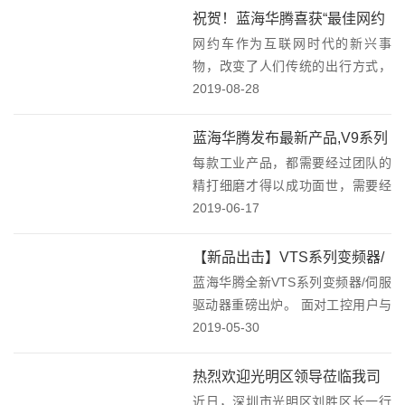
及晶圆、电流传感器等产品的应用
祝贺！蓝海华腾喜获“最佳网约
与推广达成合作共识。公司与比亚
网约车作为互联网时代的新兴事
出行配套企业奖”殊荣！
迪微电子开...
物，改变了人们传统的出行方式，
也为电动汽车的发展带来新的机
2019-08-28
遇。2019年8月24日，2019第二届
全国网约出行大会（简称网约出行
蓝海华腾发布最新产品,V9系列
大会）正式落下帷幕。本届网约出
每款工业产品，都需要经过团队的
变频器来了！
行大会由广东省...
精打细磨才得以成功面世，需要经
过市场的千锤百炼才得以生存。一
2019-06-17
款全新的产品，获得市场的认可不
仅要有可靠的品质和优异的性能，
【新品出击】VTS系列变频器/
而且贴合用户的使用习惯和提升用
蓝海华腾全新VTS系列变频器/伺服
伺服驱动器全新上市
户体验也是极其重要的...
驱动器重磅出炉。 面对工控用户与
日俱增的轻量化体积和简单易用的
2019-05-30
诉求，蓝海华腾凭借多年的技术积
累，精工匠造，为用户带来全新一
热烈欢迎光明区领导莅临我司
代高性能VTS系列变频器/伺服驱动
近日，深圳市光明区刘胜区长一行
考察调研指导