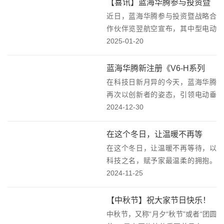
【喜讯】蓝海华腾参与投资暨
运营等方面开展战略合作，华厦投
近日，蓝海华腾参与投资暨战略合
战略合作伙伴览翌航空宣布，
资将向览翌航空采购2...
作伙伴览翌航空宣布，其中型电动
其中型电动垂起无人机LEU100
垂起无人机LEU100的适航审定工作
2025-01-20
适航审定迈入新阶段，开启无
已经迈入了新阶段。这一消息标志
人机新纪元！
着览翌航空在无人机领域的创新技
蓝海华腾新注册《V6-H系列
术和发展实力得到了进一步认可，
在科技日新月异的今天，蓝海华腾
eVTOL电动力系统控制器软件
同时也预示着L...
再次以创新者的姿态，引领电动垂
V1.00》项目的软件著作权：引
直起降飞行器（eVTOL）技术的新
2024-12-30
领未来出行的新篇章！
潮流，已成功注册《V6-H系列
eVTOL电动力系统控制器软件
在这个冬日，让温暖不再等
V1.00》的软件著作权，这标志着我
在这个冬日，让温暖不再等待，以
待，以科技之名，赋予家最温
们在eVT...
科技之名，赋予家最温柔的拥抱。
柔的拥抱——蓝海华腾高压变
随着黑龙江某地供热改造项目的深
2024-11-25
频器黑龙江供热改造项目！
入实施，一座现代化、高效能的
70MW热水循环流化床锅炉房正逐
【中秋节】祝大家节日快乐！
步成为保障当地居民温暖过冬的重
中秋节，又称“月夕“秋节”或者“团圆
要基石。在这一关键项...