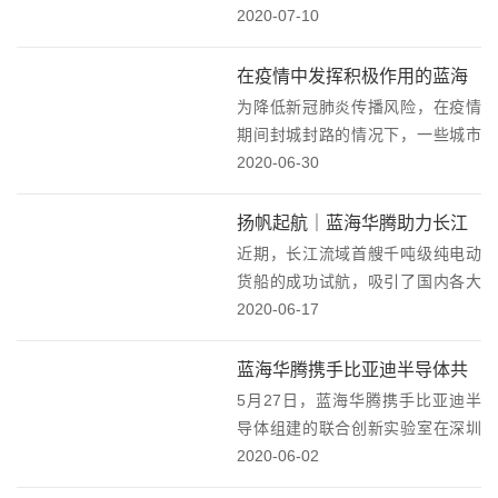
与惠州比亚迪电池有限公司（以下
2020-07-10
简称“惠州比亚迪电池”）战略合作
框架协议签约仪式，在深圳市光明
在疫情中发挥积极作用的蓝海
区隆重举行。蓝海华腾董事长、总
为降低新冠肺炎传播风险，在疫情
华腾控制器！
经理邱文渊先生...
期间封城封路的情况下，一些城市
大范围进行沿街喷洒消杀工作。其
2020-06-30
中，搭载蓝海华腾高性能电机控制
器的高效抑尘车（喷雾车，俗称雾
扬帆起航｜蓝海华腾助力长江
炮车），在这次肺炎疫情“前线”发
近期，长江流域首艘千吨级纯电动
流域首艘千吨级纯电动货船成
挥了积极的作用，为...
货船的成功试航，吸引了国内各大
功试航！
主流媒体纷纷报道。该船搭载了蓝
2020-06-17
海华腾电机控制器，它的成功试
航，标志着长江流域货运船舶正式
蓝海华腾携手比亚迪半导体共
开启清洁能源时代。船舶纯电动化
5月27日，蓝海华腾携手比亚迪半
建“联合创新实验室”！
面临复杂环境的挑战，对...
导体组建的联合创新实验室在深圳
光明揭牌。双方公司领导徐学海先
2020-06-02
生、杨钦耀先生等出席仪式。随后