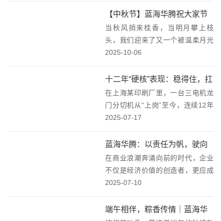
在。我们的合作伙伴一直与蓝海华
【中秋节】蓝海华腾祝大家节
腾保持着紧密且良好的合作关系，
当秋风捎来桂香，当明月攀上枝
日快乐！
在承接深圳湾万象城音乐...
头，我们迎来了又一个被温柔月光
包裹的中秋。这个镌刻在华夏血脉
2025-10-06
中的节日，承载着千年不变的期盼
——盼月圆，更盼人圆；念乡味，
十二年“硬核”表现：稳得住，扛
更念情浓。在这个快节奏的时代，
在上海某印刷厂里，一台三电机龙
得住！蓝海华腾变频器助力印
我们如候鸟般为梦想迁徙...
门分切机从“上岗”至今，连续12年
刷厂稳产增效！
没闹过大脾气——搭载的蓝海华腾
2025-07-17
变频器始终稳定运行，成了设备高
效运转的“定海神针”。这背后，是
蓝海华腾：以责任为帆，驶向
技术实力与品质坚守的双重支撑，
在商业浪潮奔涌向前的时代，企业
教育公益的蓝海！
更是蓝海华腾为...
不仅是经济价值的创造者，更应成
为社会进步的推动者。近日，蓝海
2025-07-10
华腾董事时仁帅先生以个人和公司
名义向学校捐赠，支持"教室认捐项
端午相伴，粽香传情｜蓝海华
目"的善举，不仅为莘莘学子点亮了