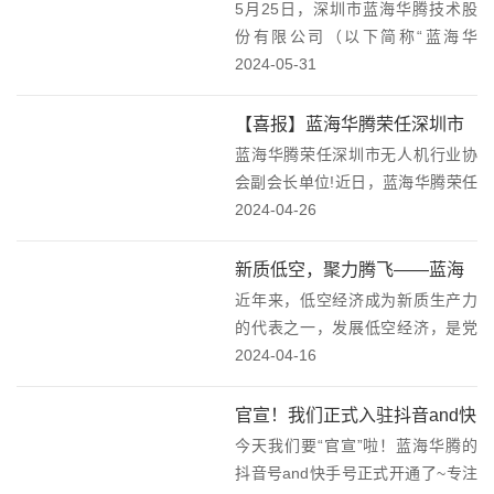
工发放了节日礼品，为大家送上一
5月25日，深圳市蓝海华腾技术股
合作协议！
份蓝海华腾的节日祝...
份有限公司（以下简称“蓝海华
腾”）与上海览翌航空科技有限公司
2024-05-31
（以下简称览翌航空）在深圳签订
战略合作协议，我们对览翌航空的
【喜报】蓝海华腾荣任深圳市
团队和实力充满信心，并期待通过
蓝海华腾荣任深圳市无人机行业协
无人机行业协会副会长单位！
这次投资及战略合作...
会副会长单位!近日，蓝海华腾荣任
深圳市无人机行业协会副会长单
2024-04-26
位。深圳市无人机行业协会 副会长
单位蓝海华腾拥有十余年的电控平
新质低空，聚力腾飞——蓝海
台技术积累和丰富的电控技术应用
近年来，低空经济成为新质生产力
华腾参加深圳市低空经济产业
经验，在电动飞行器...
的代表之一，发展低空经济，是党
协会会员大会！
中央、国务院作出的重大决策部
2024-04-16
署。今年3月份，政府工作报告指
出，积极打造低空经济等新增长引
官宣！我们正式入驻抖音and快
擎。抢抓低空经济发展机遇，开辟
今天我们要“官宣”啦！蓝海华腾的
手啦！
低空经济新赛道，不仅需...
抖音号and快手号正式开通了~专注