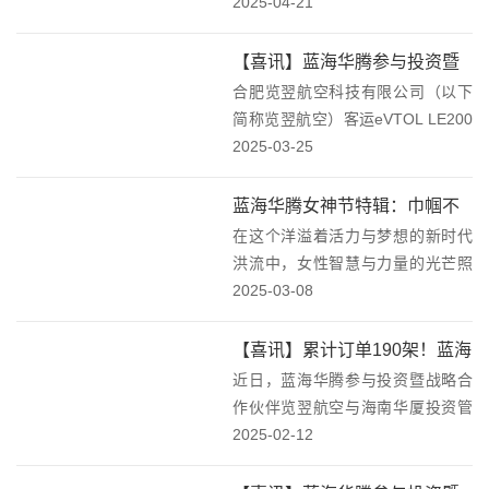
华腾技术股份有限公司，围绕低空
2025-04-21
经济及新能源、工业智能领域建设
听取企业汇报，实地了解企业技术
【喜讯】蓝海华腾参与投资暨
创新、产业布局及发展规划。此次
合肥览翌航空科技有限公司（以下
战略合作伙伴览翌航空LE200
视察不仅凸显了区政...
简称览翌航空）客运eVTOL LE200
全尺寸工程样机完成脱保护离
研发又取得重大进展。在经过前期
2025-03-25
地首飞！
大量各专业及系统试验、综合试验
平台测试、机上地面测试、飞机全
蓝海华腾女神节特辑：巾帼不
状态带动力测试、带保护离地试飞
在这个洋溢着活力与梦想的新时代
让须眉，女神节，愿快乐如影
测试之后，...
洪流中，女性智慧与力量的光芒照
随形，绽放你的独特光芒！
亮了每一个角落。在蓝海华腾这个
2025-03-08
温馨而充满活力的大家庭里，我们
深切地意识到——女性不仅是家庭
【喜讯】累计订单190架！蓝海
中的温馨港湾，更是职场上的璀璨
近日，蓝海华腾参与投资暨战略合
华腾参与投资暨战略合作伙伴
星辰，她们以实际行动...
作伙伴览翌航空与海南华厦投资管
览翌航空获2025年第一单——
理有限公司（以下简称华厦投资）
2025-02-12
20架eVTOL飞行器！
在海南海口签署合作协议。双方将
就飞行器采购、文旅观光、销售与