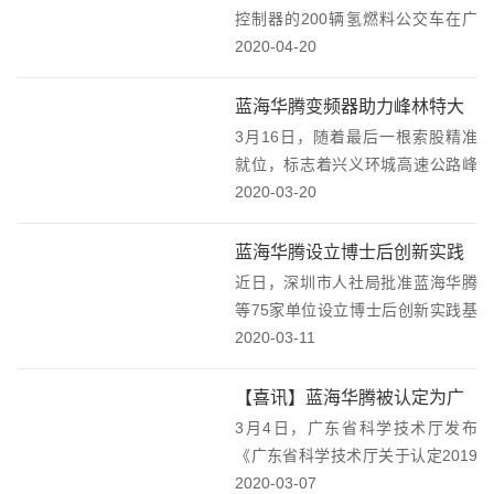
型车，往返于采掘点和...
控制器的200辆氢燃料公交车在广
东佛山完成交付，该项目是2019年
2020-04-20
12月全球氢燃料客车一次中标数量
最多的订单。它的投入运营，将为
蓝海华腾变频器助力峰林特大
粤港澳大湾区降低PM2.5，有效的
3月16日，随着最后一根索股精准
桥主缆牵引顺利完成
保护城市...
就位，标志着兴义环城高速公路峰
林特大桥主缆牵引工作圆满完成，
2020-03-20
大桥的上构施工取得阶段性胜利，
为实现2020年底贯通的目标奠定了
蓝海华腾设立博士后创新实践
坚实基础。蓝海华腾提供的高性
近日，深圳市人社局批准蓝海华腾
基地
能、大功率变频器...
等75家单位设立博士后创新实践基
地。博士后创新实践基地的设立，
2020-03-11
是蓝海华腾长期坚持技术创新、重
视研究开发的成果。同时也是在高
【喜讯】蓝海华腾被认定为广
层次创新人才平台建设上取得的突
3月4日，广东省科学技术厅发布
东省工程技术研究中心
破性进展。蓝海华腾...
《广东省科学技术厅关于认定2019
年度广东省工程技术研究中心的通
2020-03-07