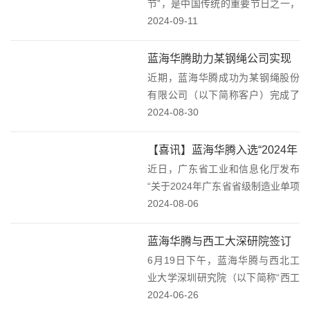
节”，是中国传统的重要节日之一，
它代表着团圆、和谐和人们对美好
2024-09-11
生活的向往。在这个多彩的世界
里，我们如同星辰般散落各地，各
蓝海华腾助力某钢绳公司实现
自拥有着独特的轨迹与故事。然
近期，蓝海华腾成功为某钢绳股份
多头拉丝机焕新升级！
而，命运的巧妙安...
有限公司（以下简称客户）完成了
多头拉丝机的改造升级。这次升级
2024-08-30
不仅使生产线焕发新生，更为该客
户带来了前所未有的生产效率和产
【喜讯】蓝海华腾入选“2024年
品质量提升。为了满足市场对高端
近日，广东省工业和信息化厅发布
广东省省级制造业单项冠军企
产品的不断需求，客户...
“关于2024年广东省省级制造业单项
业名单”！(1)
冠军企业通过名单”的公示。其中，
2024-08-06
蓝海华腾“新能源重卡电机控制器”
产品凭借突出的创新能力、先进的
蓝海华腾与西工大深研院签订
技术水平、过硬的产品质量成功入
6月19日下午，蓝海华腾与西北工
产学研合作协议！
选2024...
业大学深圳研究院（以下简称“西工
大深研院”），在深圳市南山科技园
2024-06-26