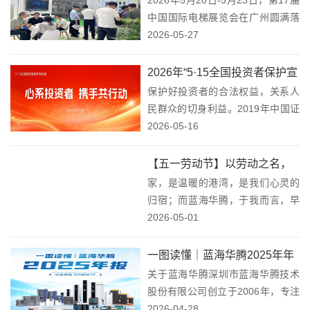
电梯展览会 圆满收官！
202...
中国国际电梯展览会在广州圆满落
幕。蓝海华腾携新一代电梯智能驱
2026-05-27
控系统、一体化电梯控制柜、别墅
梯专用控制系统及数字云平台亮相
2026年“5·15全国投资者保护宣
本届展会，与到场的客户及业内同
保护好投资者的合法权益，关系人
传日”活动—心系投资者，携手
行进行了...
民群众的切身利益。2019年中国证
共行动！
监会正式设立"5·15全国投资者保护
2026-05-16
宣传日"，今年已是第八个年头。八
年来，这件事一直在做，而且值得
【五一劳动节】以劳动之名，
一直做下去。在2026年"5·15全国...
家，是温暖的港湾，是我们心灵的
致敬平凡中的不凡！
归宿；而蓝海华腾，于我而言，早
已不仅仅是一家企业，它更像是我
2026-05-01
们共同的家，是承载着我们梦想与
希望的地方。新能源与工业自动化
一图读懂｜蓝海华腾2025年年
事业，是我们倾心耕耘的花园，是
关于蓝海华腾深圳市蓝海华腾技术
报
我们孕育梦想果实的沃...
股份有限公司创立于2006年，专注
于新能源和工业自动化领域，是一
2026-04-28