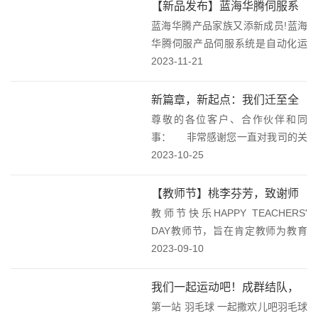
单。其中，蓝海华腾“新能源重型卡
【新品发布】蓝海华腾伺服系
车用电机控制器”、“高性能VTS系列
蓝海华腾产品家族又添新成员!蓝海
列产品上市！
伺服...
华腾伺服产品伺服系统是自动化运
动控制环节的核心部件，可实现对
2023-11-21
速度、转矩与位置进行精确、快
速、稳定的控制。是由驱动器、编
新篇章，新起点：我们迁至全
码器和电机本体构成一个闭环的控
尊敬的各位客户、合作伙伴和同
新办公大楼！
制系统。由伺服驱动器...
事： 非常感谢您一直对我司的关
注和支持，我司因业务发展需要，
2023-10-25
2023年10月20日起公司总部搬迁新
址。新址环境优雅、设施齐全，更
【教师节】桃李芬芳，致谢师
能体现公司现代化办公环境，同时
教师节快乐HAPPY TEACHERS'
恩！
更便于...
DAY教师节，旨在肯定教师为教育
事业所做的贡献。直至1985年，第
2023-09-10
六届全国人大常委会第九次会议通
过了国务院关于建立教师节的议
我们一起运动吧！成群结队，
案，才真正确定了1985年9月10...
第一站 羽毛球 一起撒欢儿吧羽毛球
快乐加倍！