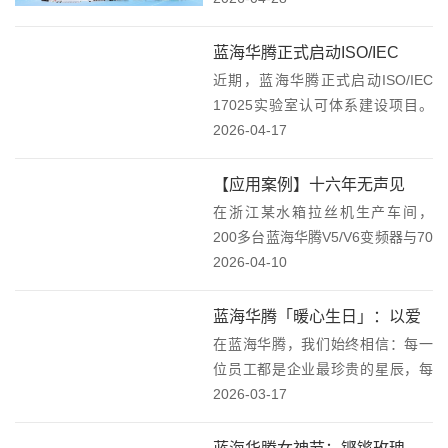
家拥有完全自主知识产权，专业致
力于变频器、伺服驱动器、电动汽
蓝海华腾正式启动ISO/IEC
车电机控制器、DC/DC、电梯驱控
近期，蓝海华腾正式启动ISO/IEC
17025实验室认可体系，稳健
系统、工控系...
17025实验室认可体系建设项目。
迈向质量新高度！
这一举措并非追求华丽的认证光
2026-04-17
环，而是基于企业长期发展的务实
选择，旨在通过标准化管理提升实
【应用案例】十六年无声见
验室的技术能力和服务水平，为产
在浙江某水箱拉丝机生产车间，
证：蓝海华腾变频器与水箱拉
品质量提供...
200多台蓝海华腾V5/V6变频器与70
丝机的“长跑”故事！
余台设备已稳定运转16年。这里没
2026-04-10
有惊天动地的技术突破，也没有刻
意渲染的“奇迹”，只有日复一日的
蓝海华腾「暖心生日」：以爱
稳定输出——在潮湿、粉尘、高频
在蓝海华腾，我们始终相信：每一
为名，共赴成长之约！
启停的严...
位员工都是企业最珍贵的星辰，每
一份努力都值得被温柔铭记。当岁
2026-03-17
月在日历上轻轻翻页，总有一些日
子因特别的你而熠熠生辉——那是