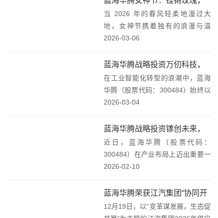
蓝海华腾女神节：铿锵玫瑰，
属于你的生日，也是蓝海华腾与你
当 2026 年的春风轻柔地漫过大
共赴星辰新程！
的「专属约定」。这份...
地，女神节携着独有的浪漫与温
柔，翩然而至蓝海华腾这个洋溢着
2026-03-06
活力与梦想的温馨家园。回首过
往，蓝海华腾的每一位女性员工，
蓝海华腾战略投资万仞科技，
皆是公司发展画卷中绚丽且灵动的
在工业智能化转型的浪潮中，蓝海
布局智能科技新未来！
色彩。在蓝海华腾的大...
华腾（股票代码：300484）始终以
稳健的步伐探索技术融合与产业升
2026-03-04
级。近日，公司宣布与关联方姜仲
文先生以及其他两名非关联方共同
蓝海华腾战略投资镓创未来，
向万仞智慧智能科技（北京）有限
近日，蓝海华腾（股票代码：
携手共拓第四代半导体新征
公司（以下简称...
300484）在产业布局上迈出重要一
程！
步，正式完成对第四代半导体新锐
2026-02-10
企业“镓创未来”的战略投资。此次
投资不仅为镓创未来注入了新的发
蓝海华腾荣获江汽集团“协同开
展动力，也标志着蓝海华腾在第四
12月19日，以“变革谋发展，生态促
发奖”，共绘汽车产业新蓝图！
代半导体领域的探...