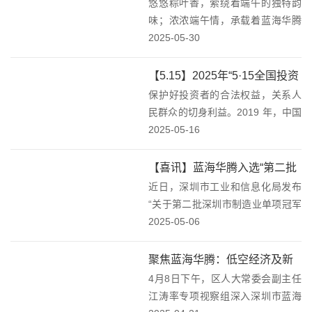
悠悠粽叶香，萦绕着端午的独特韵
腾为全体家人们发放端午节福
知识的明灯，更以...
味；浓浓端午情，承载着蓝海华腾
利啦！
对员工的深切关怀。在端午节即将
2025-05-30
来临之际，为进一步落实公司人文
关怀，提升全体员工的凝聚力与归
【5.15】2025年“5·15全国投资
属感，让大家深切感受到蓝海华腾
保护好投资者的合法权益，关系人
者保护宣传日”活动—心系投资
大家庭的融融暖意，5...
民群众的切身利益。2019 年，中国
者，携手共行动！
证监会正式设立“5·15 全国投资者
2025-05-16
保护宣传日”，旨在倡导理性投资文
化并强化投资者权益保护。在2025
【喜讯】蓝海华腾入选“第二批
年“5·15 全国投资者保护宣...
近日，深圳市工业和信息化局发布
深圳市制造业单项冠军企业名
“关于第二批深圳市制造业单项冠军
单”！
企业通过名单”的公示。其中，蓝海
2025-05-06
华腾“新能源重卡电机控制器”产品
凭借突出的创新能力、先进的技术
聚焦蓝海华腾：低空经济及新
水平、过硬的产品质量成功入选第
4月8日下午，区人大常委会副主任
能源领域建设获地方政府深度
二批深圳市制造...
江涛率专项视察组深入深圳市蓝海
关注与支持！