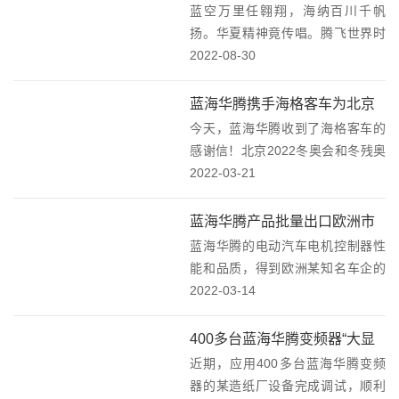
蓝空万里任翱翔，海纳百川千帆
全新企业愿景
扬。华夏精神竟传唱。腾飞世界时
正当。“以文化促进和提升企业管
2022-08-30
理”。近日，蓝海华腾企业文化V2.0
发布会在深圳隆重召开。董事长、
蓝海华腾携手海格客车为北京
总经理邱文渊先生为员工全面诠释
今天，蓝海华腾收到了海格客车的
2022冬奥会和冬残奥会交通保
新版的蓝海华腾愿...
感谢信！北京2022冬奥会和冬残奥
驾护航！
会是我国重要历史节点表的标志性
2022-03-21
活动，是我国综合实力的体现，是
促进国家发展、助推对外开放、推
蓝海华腾产品批量出口欧洲市
动构建人类命运共同体的重要舞
蓝海华腾的电动汽车电机控制器性
场！
台，是向世界传播奥...
能和品质，得到欧洲某知名车企的
认可，并批量供应！又一批蓝海华
2022-03-14
腾电动汽车电机控制器完成装柜，
发往欧洲市场。作为新能源汽车重
400多台蓝海华腾变频器“大显
要零部件之一的电机控制器，其性
近期，应用400多台蓝海华腾变频
身手”！
能和质量是车辆动力性...
器的某造纸厂设备完成调试，顺利