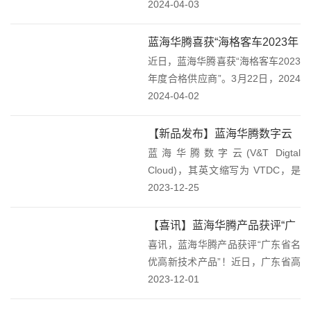
于新能源和工业自动化领域致力于
2024-04-03
为全球工业设备制造业实现高效、
环保的产业升级以及新能源产业的
蓝海华腾喜获“海格客车2023年
发展做出贡献欢迎关注“蓝海华腾”
近日，蓝海华腾喜获“海格客车2023
度合格供应商”奖！
您的支持将是...
年度合格供应商”。3月22日，2024
苏州金龙供应商大会在苏州隆重召
2024-04-02
开，蓝海华腾受邀参加。会上，蓝
海华腾荣获“海格客车2023年度合格
【新品发布】蓝海华腾数字云
供应商”。蓝海华腾获得“海格客...
蓝海华腾数字云(V&T Digtal
VTDC平台发布！
Cloud)，其英文缩写为 VTDC，是
深圳市蓝海华腾股份有限公司推出
2023-12-25
的新一代企业数字云服务平台，提
供物联网、数字孪生、边缘计算、
【喜讯】蓝海华腾产品获评“广
大数据分析、产品推广等配套信息
喜讯，蓝海华腾产品获评“广东省名
东省名优高新技术产品”！
化...
优高新技术产品”！近日，广东省高
新技术企业协会公布《2023年广东
2023-12-01
省名优高新技术产品》评选入选名