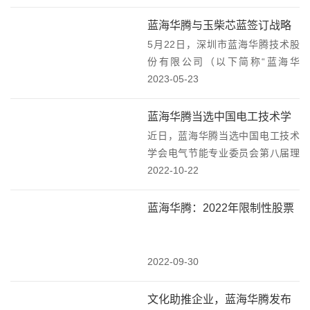
的进步，奋斗精神始终贯穿全局。
不断创新，开创未来2018年5月8
蓝海华腾与玉柴芯蓝签订战略
日-11日，这一年，第十三届中国国
5月22日，深圳市蓝海华腾技术股
合作协议
际电梯展览会...
份有限公司（以下简称“蓝海华
腾”）与玉柴芯蓝新能源动力科技有
2023-05-23
限公司（以下简称“玉柴芯蓝”）在
广西南宁签订战略合作协议，双方
蓝海华腾当选中国电工技术学
将积极发挥自身优势，在新能源商
近日，蓝海华腾当选中国电工技术
会电气节能专业委员会第八届
用车动力电机、电...
学会电气节能专业委员会第八届理
理事会“理事长单位”!
事会“理事长单位”!蓝海华腾当选中
2022-10-22
国电工技术学会电气节能专业委员
会第八届理事会“理事长单位”!“全国
蓝海华腾：2022年限制性股票
电技术节能第十六届学术年会”近日
激励计划激励对象名单
在深圳睿...
2022-09-30
文化助推企业，蓝海华腾发布