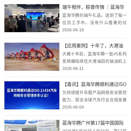
所主板，成为港股市场“碳化硅芯片
端午相伴，粽香传情 ｜蓝海华
第一股”，为国内第三代半导体功率
蓝海华腾的端午礼品，送到了每一
腾为全体员工们送上端午祝
器件赛道注入增长...
位员工手中。没有什么隆重的仪
福！
式，就是一份实打实的心意——让
2026-06-18
你在忙完手头的活之后，能停下
来，感受一下"过节"这件事。节
【应用案例】十年了，大港油
日，不只是放假，说实话，我们一
大概十年前，蓝海华腾一批V5系列
田那批抽油机上的蓝海华腾V5
直觉得，发礼品这件事，不...
变频器陆续在大港油田的抽油机上
系列变频器，还在跑！
投运。当时也没什么特别的仪式，
2026-06-11
就是正常供货、安装、调试、上
线。谁也没想到，这一上线，就是
【喜讯】蓝海华腾顺利通过ISO
十年。抽油机（俗称"磕头机"）是
为持续提升车载产品网络安全管控
21434汽车网络安全管理体系
这里最常见的设备，...
能力、契合全球汽车行业合规发展
认证！
要求，蓝海华腾于2025年11月启动
2026-06-04
ISO 21434汽车网络安全管理体系
建设，经过体系梳理、流程落地、
蓝海华腾广州第17届中国国际
试运行优化及审核验收，公司已于
2026年5月20日-5月23日，第17届