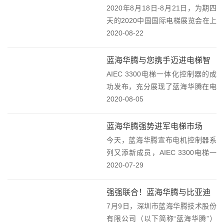
德清研究院中国科学院物联网研究
2020年8月18日-8月21日，为期四
发展中心深圳市蓝海...
天的2020中国国际电梯展览会在上
海落下帷幕。蓝海华腾携多款电梯
2020-08-22
领域先进的电机控制产品、系统组
件和成熟的解决方案亮相本次盛
蓝海华腾与您携手迈进电梯智
会，为现场观众呈现了一场科技盛
AIEC 3300电梯一体化控制器的成
能化时代！
宴，受到...
功发布，充分展现了蓝海华腾在电
机控制器领域的强大创新实力和研
2020-08-05
发能力。目前在国内外市场均已开
始批量使用，技术性能指标达到行
蓝海华腾强势进军电梯市场
业先进水平。AIEC 3300电梯一体
今天，蓝海华腾宣布电机控制器系
化控...
列又添新成员，AIEC 3300电梯一
体化控制器产品正式发布。搭载自
2020-07-29
主研发的高性能矢量转矩平台，满
足普通客梯、别墅梯、货梯及观光
强强联合！蓝海华腾与比亚迪
梯等电梯行业的应用需求。该产品
7月9日，深圳市蓝海华腾技术股份
电池达成战略合作协议
凝聚了蓝海华...
有限公司（以下简称“蓝海华腾”）