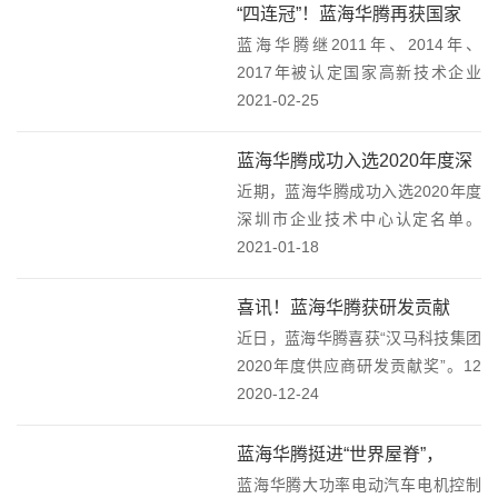
京举办。作为新能源汽车引领企
“四连冠”！蓝海华腾再获国家
业，开沃集团在论坛上分享了绿色
蓝海华腾继2011年、2014年、
“高新技术企业”认定！
出行与新能...
2017年被认定国家高新技术企业
后，2020年再获此项荣誉！蓝海华
2021-02-25
腾被认定为国家高新技术企业
（2020年-2023年）蓝海华腾于近
蓝海华腾成功入选2020年度深
期收到深圳市科技创新委员会、深
近期，蓝海华腾成功入选2020年度
圳市企业技术中心认定名单
圳市财...
深圳市企业技术中心认定名单。
2020年12月7日，深圳市工业和信
2021-01-18
息化局发布了2020年度深圳市企业
技术中心认定名单，包含蓝海华腾
喜讯！蓝海华腾获研发贡献
在内的共27家优秀企业获得此项殊
近日，蓝海华腾喜获“汉马科技集团
奖！
荣。蓝...
2020年度供应商研发贡献奖”。12
月23日，吉利商用车集团2021商务
2020-12-24
大会在马鞍山隆重召开，蓝海华腾
受邀参加。会上，蓝海华腾荣获“汉
蓝海华腾挺进“世界屋脊”，
马科技集团2020年度供应商研发
蓝海华腾大功率电动汽车电机控制
5000米高原见证硬核品质！