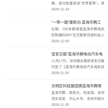
贡...
器，成功批量挺进“世界屋脊”。青
海、西藏高原矿山同步见证了蓝海
2020-12-23
华腾硬核品质。近期，搭载蓝海华
腾电动汽车电机控制器的矿用90吨
“一带一路”建新功 蓝海华腾工
纯电动宽体自卸车分别在青海（海
近期，100多辆搭载蓝海华腾电机
程师卓越技术获国际客户认可
拔约4300米）...
控制器的BRT在巴基斯坦顺利投入
运营，蓝海华腾工程师专业、贴心
2020-12-03
的技术服务，赢得了客户的信赖和
认可，他们带着“巴铁”授予的荣
宝安日报“蓝海华腾电动汽车电
誉，从伊斯兰堡起程回国。蓝海华
11月17日，深圳报业集团宝安日报
机控制器性能高”！
腾工程师卓越的专...
刊登了《蓝海华腾电动汽车电机控
制器性能高》的一文，向深圳市民
2020-11-20
朋友介绍了蓝海华腾高性能电动汽
车电机控制器。来源深圳报业集团
光明区科技展团携蓝海华腾等
宝安日报
蓝海华腾、欧菲光、纽迪瑞、深圳
高新企业亮相高交会
湾实验室、中山大学、深圳中国计
量科学研究院技术创新研究院等17
2020-11-20