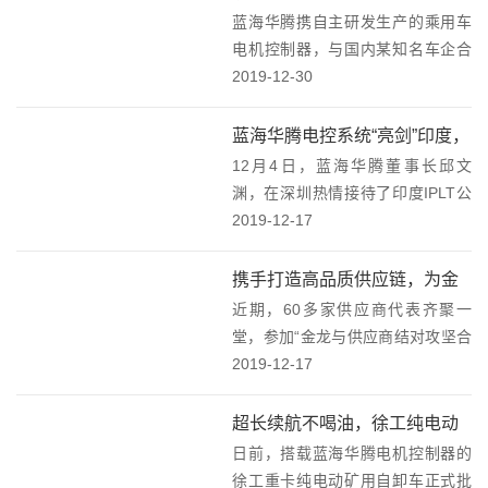
业品质和产品创新能力，为理工华
蓝海华腾携自主研发生产的乘用车
的增程式乘用车（EREV）上
创赢得市场...
电机控制器，与国内某知名车企合
市了！
作，经过双方专业团队近半年时间
2019-12-30
的紧密配合，顺利完成增程式乘用
车（EREV）一系列的严苛测试，批
蓝海华腾电控系统“亮剑”印度，
量配套的乘用车已于2019年下半年
12月4日，蓝海华腾董事长邱文
美日印等主流媒体争相报道印
成功上市。从...
渊，在深圳热情接待了印度IPLT公
度首辆60吨纯电动重卡汽车！
司总裁和项目负责人一行。此前，
2019-12-17
美国、日本、印度等主流媒体纷纷
报道了IPLT于近期成功研发的印度
携手打造高品质供应链，为金
首辆60吨纯电动重卡汽车，这辆纯
近期，60多家供应商代表齐聚一
龙品质飞跃保驾护航
电动重卡汽...
堂，参加“金龙与供应商结对攻坚合
作”为主题的供应商大会。蓝海华腾
2019-12-17
作为供应商代表，与金龙技术、金
龙品管分别签订结对攻坚合作书，
超长续航不喝油，徐工纯电动
彰显了蓝海华腾与金龙合作攻坚、
日前，搭载蓝海华腾电机控制器的
矿用自卸车批量发车！
提升品质的决心。...
徐工重卡纯电动矿用自卸车正式批