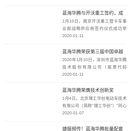
知》，由深圳市蓝海华腾技术股份
有限公司设立的广东省新能源车辆
蓝海华腾与开沃重工签约，成
驱动与控制工程技术研究中心上榜
1月10日，南京开沃重工暨卡车事
为战略供应商！
广东省工程技术研...
业部战略供应商签约仪式成功举
行。蓝海华腾作为核心供应商参会
2020-01-11
并与开沃重工签署战略合作协议，
为其提供可靠的电机控制器产品和
蓝海华腾荣获第三届中国卓越
服务。随着双方代表在《战略合作
2020年1月10日，深圳市蓝海华腾
IR“最佳信披奖”！
协议》上庄重签字，标...
技术股份有限公司（股票代码
300484）在第三届中国卓越IR评选
2020-01-11
中荣膺最佳信披奖。该奖项评选结
果已于1月10日举行的2020上市公
蓝海华腾荣膺技术创新奖
司投资者关系创新峰会暨第三届中
1月4日，北京理工华创电动车技术
国卓...
有限公司（简称“理工华创”）“同心
同行，共创未来”为主题的2019年度
2020-01-07
优秀供应商大会，在北京盛大举
行。蓝海华腾凭借不断提升产品专
捷报频传！蓝海华腾批量配套