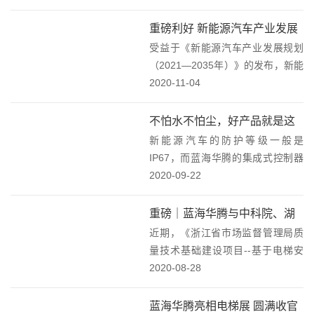
家光明区优秀创新企业及重点科研
机构组成的光明区科技展团参加“高
重磅利好 新能源汽车产业发展
交会”，展示光明区打造世界一流科
受益于《新能源汽车产业发展规划
未来可期
学城的建设成效...
（2021—2035年）》的发布，新能
源汽车产业发展带来新的发展机
2020-11-04
遇。蓝海华腾对市场充满信心，将
获得更加广阔的市场空间，迎来更
不怕水不怕尘，好产品就是这
大的发展机遇。国务院办公厅日前
新能源汽车的防护等级一般是
么“任性”！
印发《新能源汽...
IP67，而蓝海华腾的集成式控制器
已经达到了IP68，也就说是一种“无
2020-09-22
敌”状态。那么IP68代表什么意思
呢？近日，又一款全新的蓝海华腾
重磅｜蓝海华腾与中科院、湖
电动汽车电机控制器诞生了。参照
近期，《浙江省市场监督管理局质
州市特种设备检测研究院的签
国内某知名...
量技术基础建设项目--基于电梯安
约引行业关注
全一体化管理与应用技术的研究》
2020-08-28
签约仪式在湖州隆重举行。湖州市
特种设备检测研究院中科卫星应用
蓝海华腾亮相电梯展 圆满收官