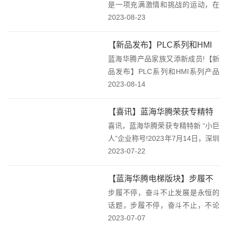
是一项充满激情和挑战的运动，在
赛场中，选手们一次次的挥动着球
2023-08-23
拍，时刻将球击回对方防线，随后
又迅速回到自己的位置准备下一次
【新品发布】PLC系列和HMI
攻击，激烈角逐，挥汗如雨，在加
蓝海华腾产品家族又添新成员!【新
系列产品上市！
油助威声中，高球...
品发布】PLC系列和HMI系列产品
上市！PLC和HMI系列产品集合本
2023-08-14
次推出了PLC系列和HMI系列产
品，此次产品族更新，寓意着蓝海
【喜讯】蓝海华腾荣获专精特
华腾从单一驱动器产品，在向着变
喜讯，蓝海华腾荣获专精特新 “小巨
新 “小巨人”企业称号！
频器、P...
人”企业称号!2023年7月14日，深圳
市中小企业服务局通知公告，工业
2023-07-22
和信息化部日前开展的第五批专精
特新“小巨人”企业培育和第二批专
【蓝海华腾电梯版块】步履不
精特新“小巨人”企业复核工作，已
步履不停，奋斗不止发展是永恒的
停，奋斗不止，不断创新，开
完...
话题，步履不停，奋斗不止，不论
创未来！
是个人的成长，企业的发展，社会
2023-07-07