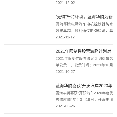
投产。在中低压变频器领域，蓝海
2021-12-02
华腾针对国内应用环境和不同行业
的应用需求，进一步强化了产品的
“无惧”严苛环境，蓝海华腾为新
可靠性和环境的适用性设计，并可
蓝海华腾电动汽车电机控制器防水
能源汽车提供更可靠产品！
以根据客户的不同工...
效果卓越，顺利通过IPX9检测，具
有较高的防水性能，进一步提高了
2021-11-12
车辆安全性！IP防护等级由两位数
字组成，第二个数字表示防水的等
2021年限制性股票激励计划对
级。例如，IPX9，“9”表示防水的级
2021年限制性股票激励计划对象名
象名单公示
别。蓝...
单公示一、公示时间：2021年10月
27日至2021年11月7日二、股权激
2021-10-27
励计划对象名单序号姓名部门职位1
翟国建研发中心软件工程师2甘星伟
蓝海华腾喜获“开沃汽车2020年
研发中心软件工程师3左文全研...
蓝海华腾喜获“开沃汽车2020年度优
度优秀供应商”奖！
秀供应商”奖！3月19日，开沃集团
以“开疆拓土，与沃同行”为主题的
2021-03-26
开沃新能源商用车产品推介会在南