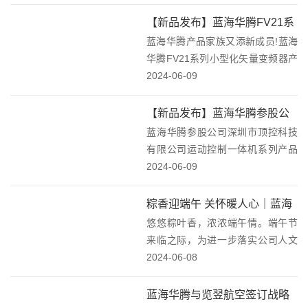
三航科技大厦联合签署产学研全面
合作协议，双方将在产学研合作、
【新品发布】蓝海华腾FV21系
共建实验室、人才引进等方面开展
蓝海华腾产品家族又添新成员!蓝海
列小型化矢量变频器产品上
全面合作。蓝海...
华腾FV21系列小型化矢量变频器产
市！
品图片蓝海华腾FV21系列新品现已
2024-06-09
正式上市！FV21系列不仅继承了
FV20系列的优秀特性，更在技术上
【新品发布】蓝海华腾参股公
进行了全面的升级和性能的优化。
蓝海华腾参股公司深圳市顶控科技
司深圳市顶控科技有限公司运
FV...
有限公司运动控制一体机系列产品
控一体机产品上市！
上市!本次新品发布会发布三个系列
2024-06-09
产品，这三个系列又包含了五款新
产品。一、MK系列运动控制一体机
粽香迎端午 关怀暖人心｜蓝海
MK070系列脉冲型运动控制一体机
悠悠粽叶香，浓浓端午情。端午节
华腾为全体家人们发放端午节
MK070系...
来临之际，为进一步落实公司人文
福利啦！
关怀，提升全体员工凝聚力和归属
2024-06-08
感，让大家感受蓝海华腾大家庭的
温暖，6月6日，公司提前为全体员
蓝海华腾与览翌航空签订战略