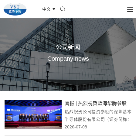
中文
公司新闻
Company news
喜报 | 热烈祝贺蓝海华腾参股
热烈祝贺公司投资参股的深圳基本
公司基本半导体登陆港交所！
半导体股份有限公司（证券简称：
基本半导体；股票代码：
2026-07-08
09971.HK）正式登陆香港联合交易