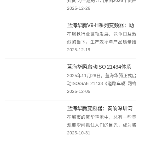
共赢”为主题的江汽集团2026年供应
链合作伙伴大会在合肥盛大召开。
2025-12-26
蓝海华腾作为江汽集团的重要供应
链伙伴，受邀出席了此次盛会，并
蓝海华腾V9-H系列变频器：助
在会上荣获“协同开发奖”这一殊
在钢铁行业蓬勃发展、竞争日益激
力钢厂1250冷弯机组生产线“焕
荣！蓝海...
烈的当下，生产效率与产品质量始
新升级”！
终是企业竞争的核心要素。今天，
2025-12-19
我们要为大家分享一个蓝海华腾V9-
H系列变频器在钢厂1250冷弯机组
蓝海华腾启动ISO 21434体系
生产线轧辊改造中的精彩案例，看
2025年11月28日，蓝海华腾正式启
建设：以稳健步伐筑牢产品网
它如何助力生...
动ISO/SAE 21433《道路车辆-网络
络安全基石！
安全工程》标准体系建设工作。这
2025-12-05
一举措并非行业内的“突进式创
新”，而是基于对汽车智能化趋势的
蓝海华腾变频器：奏响深圳湾
长期观察与审慎判断，旨在通过...
在城市的繁华喧嚣中，总有一些景
万象城音乐喷泉的“水之交响
观能瞬间抓住人们的目光，成为城
乐”！
市独特的名片。深圳湾万象城音乐
2025-10-31
喷泉便是这样一处令人瞩目的存