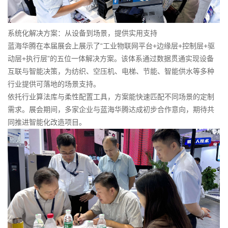
系统化解决方案：从设备到场景，提供实用支持
蓝海华腾在本届展会上展示了“工业物联网平台+边缘层+控制层+驱
动层+执行层”的五位一体解决方案。该体系通过数据贯通实现设备
互联与智能决策，为纺织、空压机、电梯、节能、智能供水等多种
行业提供可落地的场景支持。
依托行业算法库与柔性配置工具，方案能快速匹配不同场景的定制
需求。展会期间，多家企业与蓝海华腾达成初步合作意向，期待共
同推进智能化改造项目。