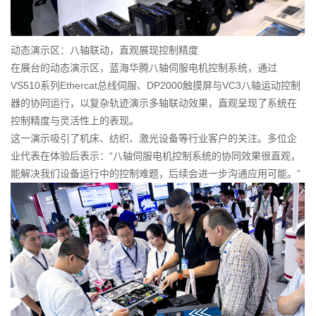
动态演示区：八轴联动，直观展现控制精度
在展台的动态演示区，蓝海华腾八轴伺服电机控制系统，通过
VS510系列Ethercat总线伺服、DP2000触摸屏与VC3八轴运动控制
器的协同运行，以复杂轨迹演示多轴联动效果，直观呈现了系统在
控制精度与灵活性上的表现。
这一演示吸引了机床、纺织、激光设备等行业客户的关注。多位企
业代表在体验后表示：“八轴伺服电机控制系统的协同效果很直观，
能解决我们设备运行中的控制难题，后续会进一步沟通应用可能。”