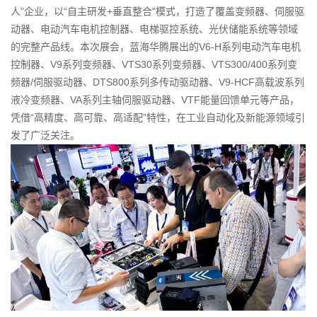
人”企业，以“自主研发+垂直整合”模式，打造了覆盖变频器、伺服驱
动器、电动汽车电机控制器、电梯驱控系统、光伏储能系统等领域
的完整产品线。本次展会，蓝海华腾展出的V6-H系列电动汽车电机
控制器、V9系列变频器、VTS30系列变频器、VTS300/400系列变
频器/伺服驱动器、DTS800系列多传动驱动器、V9-HCF高载波系列
液冷变频器、VA系列主轴伺服驱动器、VTF能量回馈单元等产品，
凭借“高精度、高可靠、高适配”特性，在工业自动化及新能源领域引
发了广泛关注。