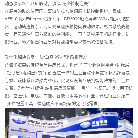
动态演示区：八轴联动，演绎“精密控制之美”
在展台的动态演示区，蓝海华腾八轴伺服电机控制系统，集成
VS510系列Ethercat总线伺服、DP2000触摸屏与VC3八轴运动控制
器，运动轨迹复杂，可直观呈现多轴协同联动效果，彰显系统高精
度、强灵活性与高效精准的控制能力。可广泛应用于机床行业，纺
织行业，激光设备行业等对负载控制要求较高的设备领域。
系统化解决方案：从“单品突破”到“场景赋能”
蓝海华腾突破传统单品供应模式，构建了“工业物联网平台+边缘层
+控制层+驱动层+执行层”五位一体的工业自动化与数字化系统解决
方案。该体系以数据为纽带，实现从设备互联到智能决策的全链路
贯通，为制造业提供“端到端场景赋能”。目前，方案已广泛应用于纺
织、空压机、电梯、节能、智能供水等多种行业，通过行业算法库
+柔性配置工具，快速响应不同场景的定制化需求。