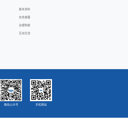
类
版本号
文件大小
35MB
40.8MB