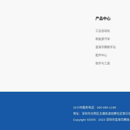
⽀持U盘或
⽀持超载、