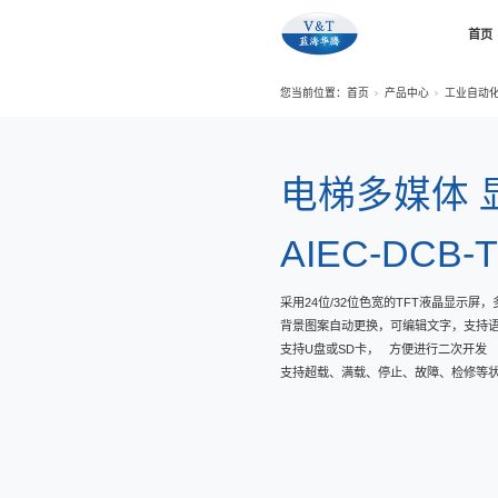
您当前位置：
电
AIE
采⽤24位/
背景图案⾃