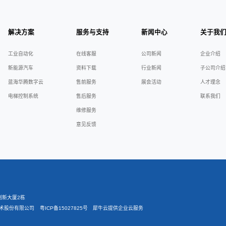
SD卡， ⽅便进⾏⼆次开发
满载、停⽌、故障、检修等状态显⽰
产品中心
解决方案
服务
工业自动化
工业自动化
在线
新能源汽车
新能源汽车
资料
蓝海华腾数字云
蓝海华腾数字云
售前