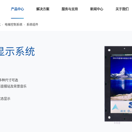
首页
产品中心
解决方案
首页
产品中心
工业自动化
电梯控制系统
系统组件
梯多媒体 显⽰系统
C-DCB-T
32位⾊宽的TFT液晶显⽰屏，多种尺⼨可选
动更换，可编辑⽂字，⽀持语⾳报站及背景⾳乐