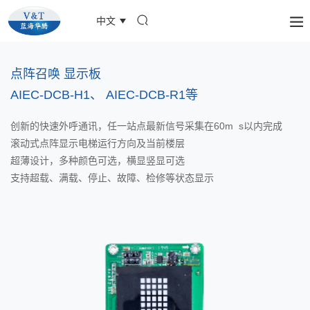
中文
点阵召唤 显⽰板
AIEC-DCB-H1、 AIEC-DCB-R1等
创新的快速外呼通讯，任⼀站点最新信号采集在60m s以内完成
滚动式点阵显⽰电梯运⾏⽅向及当前楼层
超薄设计，多种颜⾊可选，横显竖显可选
⽀持超载、满载、停⽌、故障、检修等状态显⽰