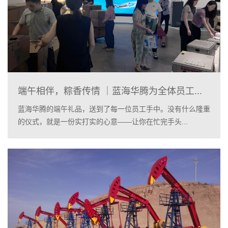
端午相伴，粽香传情 ｜蓝海华腾为全体员工...
蓝海华腾的端午礼品，送到了每一位员工手中。没有什么隆重
的仪式，就是一份实打实的心意——让你在忙完手头...